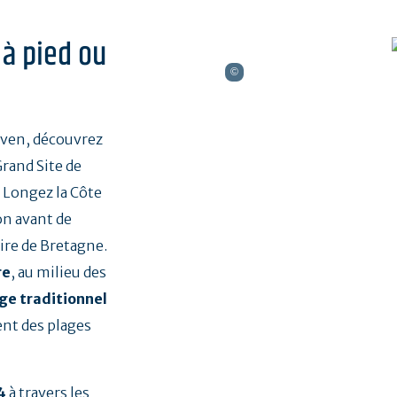
 à pied ou
even, découvrez
Grand Site de
. Longez la Côte
on avant de
aire de Bretagne.
re
, au milieu des
age traditionnel
ent des plages
4
à travers les