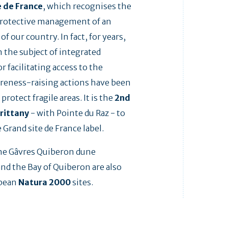
e de France
, which recognises the
rotective management of an
f our country. In fact, for years,
n the subject of integrated
 facilitating access to the
reness-raising actions have been
rotect fragile areas. It is the
2nd
Brittany
- with Pointe du Raz - to
 Grand site de France label.
he Gâvres Quiberon dune
nd the Bay of Quiberon are also
opean
Natura 2000
sites.