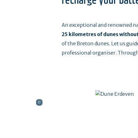
recharge your batte
An exceptional and renowned nat
25 kilometres of dunes without
of the Breton dunes. Let us gui
professional organiser. Through