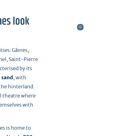
nes look
ties: Gâvres,
nel, Saint-Pierre
cterised by its
 sand
, with
the hinterland.
al theatre where
hemselves with
nes is home to