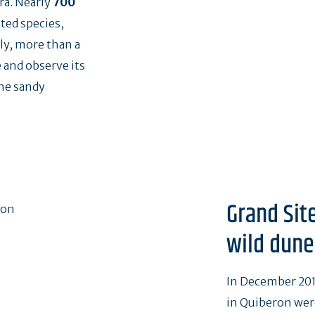
ra. Nearly
700
ted species,
ly, more than a
 and observe its
ine sandy
Grand Site
wild dune
In December 201
in Quiberon wer