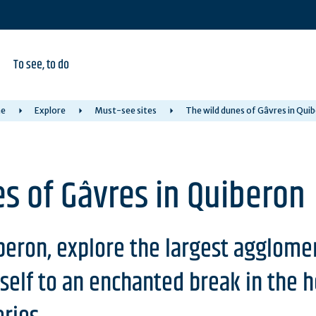
To see, to do
e
Explore
Must-see sites
The wild dunes of Gâvres in Qui
s of Gâvres in Quiberon
beron, explore the largest agglomer
rself to an enchanted break in the h