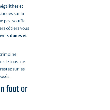
mégalithes et
stiques sur la
e pas, souffle
ers côtiers vous
ravers
dunes et
atrimoine
re de tous, ne
restez sur les
osés.
n foot or