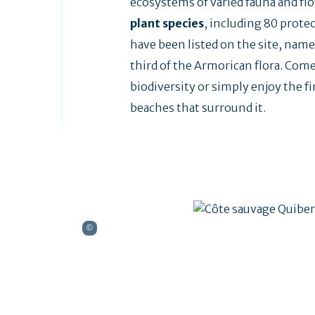
ecosystems of varied fauna and flo
plant species
, including 80 protec
have been listed on the site, name
third of the Armorican flora. Come
biodiversity or simply enjoy the f
beaches that surround it.