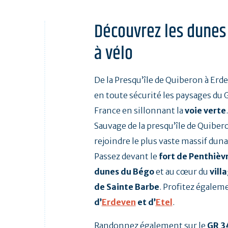
Découvrez les dunes
à vélo
De la Presqu’île de Quiberon à Erd
en toute sécurité les paysages du 
France en sillonnant la
voie verte
Sauvage de la presqu’île de Quiber
rejoindre le plus vaste massif dun
Passez devant le
fort de Penthièv
dunes du Bégo
et au cœur du
vill
de Sainte Barbe
. Profitez égalem
d’
Erdeven
et d’
Etel
.
Randonnez également sur le
GR 3