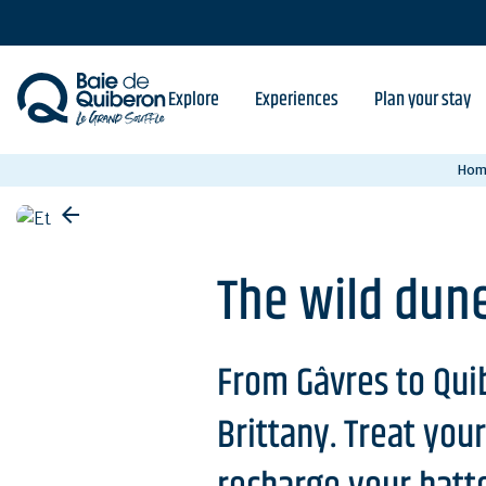
Skip
to
main
content
Explore
Experiences
Plan your stay
Hom
The wild dune
From Gâvres to Qui
Brittany. Treat you