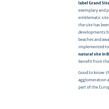
label Grand Sit
exemplary and p
emblematic site o
the site has bee
developments for
beaches and awa
implemented to p
natural site in 
benefit from the
Good to know: t
agglomeration a
part of the Eur