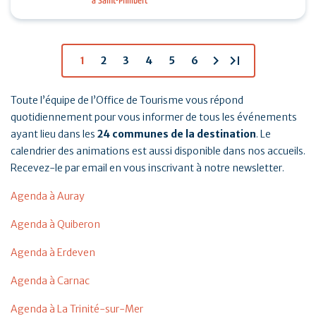
à Saint-Philibert
tennis, padel et pickleball suivis d’un Breizh picnic :
…
chevron_right
last_page
1
2
3
4
5
6
Toute l’équipe de l’Office de Tourisme vous répond
quotidiennement pour vous informer de tous les événements
ayant lieu dans les
24 communes de la destination
. Le
calendrier des animations est aussi disponible dans nos accueils.
Recevez-le par email en vous inscrivant à notre newsletter.
Agenda à Auray
Agenda à Quiberon
Agenda à Erdeven
Agenda à Carnac
Agenda à La Trinité-sur-Mer