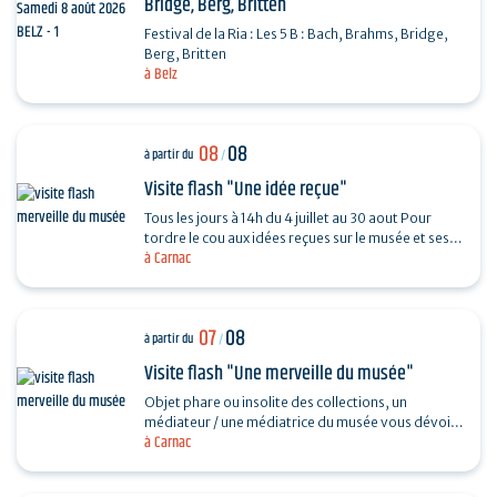
Bridge, Berg, Britten
Festival de la Ria : Les 5 B : Bach, Brahms, Bridge,
Berg, Britten
à Belz
08
08
à partir du
/
Visite flash "Une idée reçue"
Tous les jours à 14h du 4 juillet au 30 aout Pour
tordre le cou aux idées reçues sur le musée et ses
à Carnac
collections, piochez au hasard une question et…
07
08
à partir du
/
Visite flash "Une merveille du musée"
Objet phare ou insolite des collections, un
médiateur / une médiatrice du musée vous dévoile
à Carnac
son histoire. Sans réservation. Durée 30…