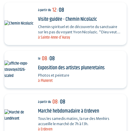
12
08
à partir du
/
Visite guidée - Chemin Nicolazic
Chemin spirituel et de découverte du sanctuaire
sur les pas du voyant Yvon Nicolazic. "Dieu veut
à Sainte-Anne-d'Auray
que je sois honorée ici", telles furent les paroles
de…
08
08
le
/
Exposition des artistes pluneretains
Photos et peinture
à Pluneret
08
08
à partir du
/
Marché hebdomadaire à Erdeven
Tous les samedis matins, la rue des Menhirs
accueille le marché de 7h à 13h.
à Erdeven