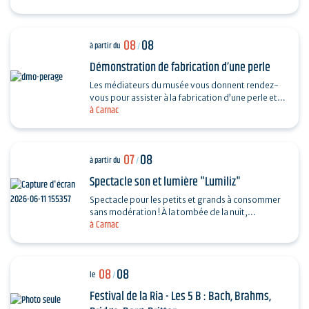
08
08
à partir du
/
Démonstration de fabrication d’une perle
Les médiateurs du musée vous donnent rendez-
vous pour assister à la fabrication d’une perle et
à Carnac
vous dévoiler les techniques ingénieuses…
07
08
à partir du
/
Spectacle son et lumière "Lumiliz"
Spectacle pour les petits et grands à consommer
sans modération ! À la tombée de la nuit,
à Carnac
découvrez un spectacle de projections
monumentales sur le…
08
08
le
/
Festival de la Ria - Les 5 B : Bach, Brahms,