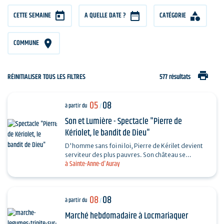
CETTE SEMAINE
A QUELLE DATE ?
CATÉGORIE
COMMUNE
print
RÉINITIALISER TOUS LES FILTRES
577 résultats
05
08
à partir du
/
Son et Lumière - Spectacle "Pierre de
Kériolet, le bandit de Dieu"
D'homme sans foi ni loi, Pierre de Kérilet devient
serviteur des plus pauvres. Son château se
à Sainte-Anne-d'Auray
transforme en refuge, sa vie en offrande.
Ordonné…
08
08
à partir du
/
Marché hebdomadaire à Locmariaquer