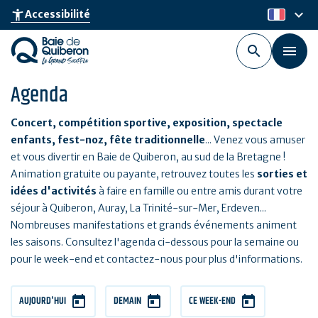
Aller
keyboard_arrow_down
accessibility_new
Accessibilité
fr
au
contenu
principal
Agenda
Concert, compétition sportive, exposition, spectacle
enfants, fest-noz, fête traditionnelle
... Venez vous amuser
et vous divertir en Baie de Quiberon, au sud de la Bretagne !
Animation gratuite ou payante, retrouvez toutes les
sorties et
idées d'activités
à faire en famille ou entre amis durant votre
séjour à Quiberon, Auray, La Trinité-sur-Mer, Erdeven...
Nombreuses manifestations et grands événements animent
les saisons. Consultez l'agenda ci-dessous pour la semaine ou
pour le week-end et contactez-nous pour plus d'informations.
AUJOURD'HUI
DEMAIN
CE WEEK-END