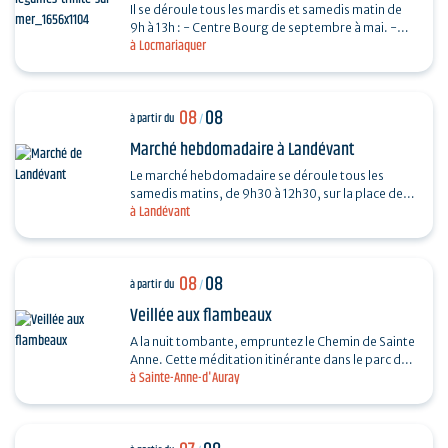
Il se déroule tous les mardis et samedis matin de
9h à 13h : - Centre Bourg de septembre à mai. -
à Locmariaquer
Place De Gaulle de juin à août.
08
08
à partir du
/
Marché hebdomadaire à Landévant
Le marché hebdomadaire se déroule tous les
samedis matins, de 9h30 à 12h30, sur la place de
à Landévant
l'Église (côté parking).
08
08
à partir du
/
Veillée aux flambeaux
A la nuit tombante, empruntez le Chemin de Sainte
Anne. Cette méditation itinérante dans le parc du
à Sainte-Anne-d'Auray
sanctuaire permet d’arpenter la vie et le
message…