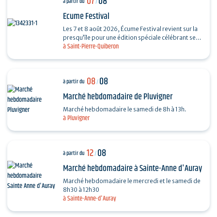
07
08
à partir du
/
Ecume Festival
Les 7 et 8 août 2026, Écume Festival revient sur la
presqu’île pour une édition spéciale célébrant ses
à Saint-Pierre-Quiberon
5 ans. En seulement quelques années,…
08
08
à partir du
/
Marché hebdomadaire de Pluvigner
Marché hebdomadaire le samedi de 8h à 13h.
à Pluvigner
12
08
à partir du
/
Marché hebdomadaire à Sainte-Anne d'Auray
Marché hebdomadaire le mercredi et le samedi de
8h30 à 12h30
à Sainte-Anne-d'Auray