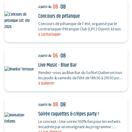
08
08
à partir du
/
Concours de pétanque
Concours de pétanque de l'été, organisé par le
Locmariaquer Pétanque Club (LPC) Ouvert à tous
à Locmariaquer
06
08
à partir du
/
Live Music - Blue Bar
Rendez-vous au Blue Bar du Sofitel Quiberon tous
les jeudis & samedis de l’été de 18h30 à 21h30 pour
à Quiberon
vivre des instants musicaux & conviviaux avec…
08
08
à partir du
/
Soirée raquettes & crêpes party !
Le concept : Une soirée 100% fun pour les enfants
encadrée par un enseignant Au programme :