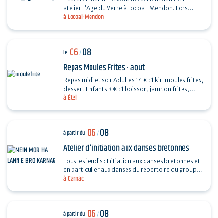
atelier L’Age du Verre à Locoal-Mendon. Lors
à Locoal-Mendon
d’une séance de 3 heures, vous fabriquerez des
perles de…
06
08
le
/
Repas Moules Frites - aout
Repas midi et soir Adultes 14 € : 1 kir, moules frites,
dessert Enfants 8 € : 1 boisson, jambon frites,
à Étel
dessert Repas organisé par l'APED pour la…
06
08
à partir du
/
Atelier d'initiation aux danses bretonnes
Tous les jeudis : Initiation aux danses bretonnes et
en particulier aux danses du répertoire du groupe
à Carnac
programmé le soir même au fest-noz organisé…
06
08
à partir du
/