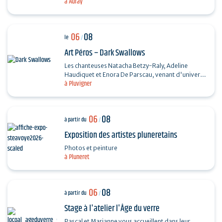
à Auray
Chanson française et Taylor Trio - Soul…
06
08
le
/
Art Péros – Dark Swallows
Les chanteuses Natacha Betzy-Raly, Adeline
Haudiquet et Enora De Parscau, venant d'univers
à Pluvigner
musicaux très différents, composent ensemble un
répertoire…
06
08
à partir du
/
Exposition des artistes pluneretains
Photos et peinture
à Pluneret
06
08
à partir du
/
Stage à l'atelier l'Âge du verre
Pascal et Marianne vous accueillent dans leur