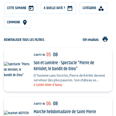
CETTE SEMAINE
A QUELLE DATE ?
CATÉGORIE
COMMUNE
print
RÉINITIALISER TOUS LES FILTRES
591 résultats
05
08
à partir du
/
Son et Lumière - Spectacle "Pierre de
Kériolet, le bandit de Dieu"
D'homme sans foi ni loi, Pierre de Kérilet devient
serviteur des plus pauvres. Son château se
à Sainte-Anne-d'Auray
transforme en refuge, sa vie en offrande.
Ordonné…
06
08
à partir du
/
Marché hebdomadaire de Saint-Pierre