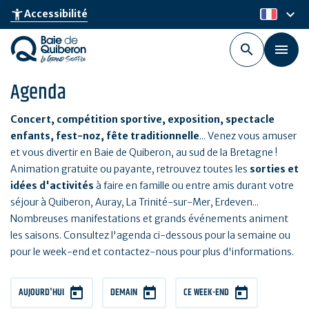
Aller
keyboard_arrow_down
accessibility_new
Accessibilité
fr
au
contenu
principal
Agenda
Concert, compétition sportive, exposition, spectacle
enfants, fest-noz, fête traditionnelle
... Venez vous amuser
et vous divertir en Baie de Quiberon, au sud de la Bretagne !
Animation gratuite ou payante, retrouvez toutes les
sorties et
idées d'activités
à faire en famille ou entre amis durant votre
séjour à Quiberon, Auray, La Trinité-sur-Mer, Erdeven...
Nombreuses manifestations et grands événements animent
les saisons. Consultez l'agenda ci-dessous pour la semaine ou
pour le week-end et contactez-nous pour plus d'informations.
AUJOURD'HUI
DEMAIN
CE WEEK-END