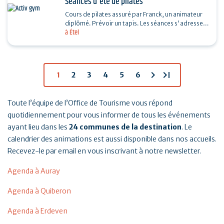
Séances d'été de pilates
Cours de pilates assuré par Franck, un animateur
diplômé. Prévoir un tapis. Les séances s'adressent
à Étel
à toutes et tous. Si mauvais temps, une salle…
chevron_right
last_page
1
2
3
4
5
6
Toute l’équipe de l’Office de Tourisme vous répond
quotidiennement pour vous informer de tous les événements
ayant lieu dans les
24 communes de la destination
. Le
calendrier des animations est aussi disponible dans nos accueils.
Recevez-le par email en vous inscrivant à notre newsletter.
Agenda à Auray
Agenda à Quiberon
Agenda à Erdeven