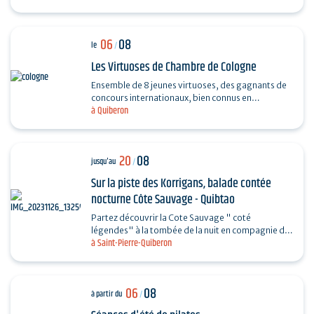
06
08
le
/
Les Virtuoses de Chambre de Cologne
Ensemble de 8 jeunes virtuoses, des gagnants de
concours internationaux, bien connus en
à Quiberon
Allemagne grâce à leur professionnalisme et à la
haute qualité…
20
08
jusqu'au
/
Sur la piste des Korrigans, balade contée
nocturne Côte Sauvage - Quibtao
Partez découvrir la Cote Sauvage " coté
légendes" à la tombée de la nuit en compagnie de
à Saint-Pierre-Quiberon
Charlotte et laissez-vous rêver au fil de vos pas et
des…
06
08
à partir du
/