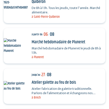
Quiberon
De 8h à 13h. Tous les jeudis, toute l'année. Marché
alimentaire.
à Saint-Pierre-Quiberon
06
08
à partir du
/
Marché hebdomadaire de Pluneret
Marché hebdomadaire de Pluneret le jeudi de 8h à
13h.
à Pluneret
27
08
jusqu'au
/
Atelier galette au feu de bois
Atelier fabrication de galette traditionnelle.
Parlons de l’alimentation et échangeons nos
à Brech
recettes autour de la galette. Fabrication, cuisson
au feu…