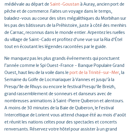
médiévale au départ de
Saint-Goustan
à Auray, ancien port de
pêche et de commerce. Faites un voyage dans le temps,
baladez-vous au coeur des sites mégalithiques du Morbihan sur
les pas des bâtisseurs de la Préhistoire, juste à côté des menhirs
de Carnac, reconnus dans le monde entier. Arpentez les ruelles
du village de Saint-Cado et profitez d'une vue sur la Ria d'Étel
tout en écoutant les légendes racontées par le guide.
Ne manquez pas les plus grands événements qui ponctuent
l’année comme le Spi Ouest-France - Banque Populaire Grand
Ouest, haut lieu de la voile dans le
port de la Trinité-sur-Mer
, la
Semaine du Golfe de Locmariaquer à Vannes et jusqu'à la
Presqu'île de Rhuys ou encore le festival Presqu'île Breizh,
grand rassemblement de sonneurs et danseurs avec de
nombreuses animations à Saint-Pierre Quiberon et alentours.
A moins de 30 minutes de la Baie de Quiberon, le Festival
Interceltique de Lorient vous attend chaque été au mois d'août
et réunit les nations celtes pour des spectacles et concerts
renversants. Réservez votre hôtel pour assister à un grand