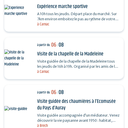
Expérience marche sportive
A 10h tous les jeudis. Départ place du marché. Sur
7km environ emboitez le pas au rythme de votre
à Carnac
coach sportif (6km environs) . La marche sportive
est…
06
08
à partir du
/
Visite de la chapelle de la Madeleine
Visite guidée de la chapelle de la Madeleine tous
les jeudis de 16h à 19h. Organisé par les amis de la
à Carnac
Chapelle de la Madeleine. Entrée libre. "Du…
06
08
à partir du
/
Visite guidée des chaumières à l’Ecomusée
du Pays d’Auray
Visite guidée accompagnée d’un médiateur. Venez
découvrir la vie paysanne avant 1950 : habitat,
à Brech
agriculture, paysage, savoir-faire… et enrichir…