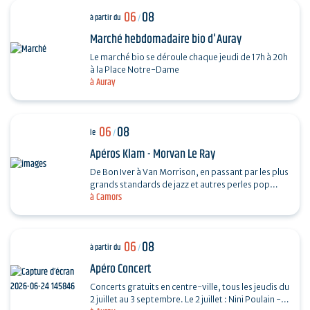
06
08
à partir du
/
Marché hebdomadaire bio d'Auray
Le marché bio se déroule chaque jeudi de 17h à 20h
à la Place Notre-Dame
à Auray
06
08
le
/
Apéros Klam - Morvan Le Ray
De Bon Iver à Van Morrison, en passant par les plus
grands standards de jazz et autres perles pop
à Camors
folk, Mo chante, accompagné de sa guitare et de
son…
06
08
à partir du
/
Apéro Concert
Concerts gratuits en centre-ville, tous les jeudis du
2 juillet au 3 septembre. Le 2 juillet : Nini Poulain -