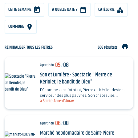
CETTE SEMAINE
A QUELLE DATE ?
CATÉGORIE
COMMUNE
print
RÉINITIALISER TOUS LES FILTRES
606 résultats
05
08
à partir du
/
Son et Lumière - Spectacle "Pierre de
Kériolet, le bandit de Dieu"
D'homme sans foi ni loi, Pierre de Kérilet devient
serviteur des plus pauvres. Son château se
à Sainte-Anne-d'Auray
transforme en refuge, sa vie en offrande.
Ordonné…
06
08
à partir du
/
Marché hebdomadaire de Saint-Pierre