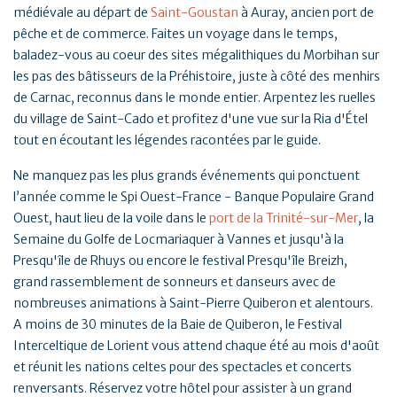
médiévale au départ de
Saint-Goustan
à Auray, ancien port de
pêche et de commerce. Faites un voyage dans le temps,
baladez-vous au coeur des sites mégalithiques du Morbihan sur
les pas des bâtisseurs de la Préhistoire, juste à côté des menhirs
de Carnac, reconnus dans le monde entier. Arpentez les ruelles
du village de Saint-Cado et profitez d'une vue sur la Ria d'Étel
tout en écoutant les légendes racontées par le guide.
Ne manquez pas les plus grands événements qui ponctuent
l’année comme le Spi Ouest-France - Banque Populaire Grand
Ouest, haut lieu de la voile dans le
port de la Trinité-sur-Mer
, la
Semaine du Golfe de Locmariaquer à Vannes et jusqu'à la
Presqu'île de Rhuys ou encore le festival Presqu'île Breizh,
grand rassemblement de sonneurs et danseurs avec de
nombreuses animations à Saint-Pierre Quiberon et alentours.
A moins de 30 minutes de la Baie de Quiberon, le Festival
Interceltique de Lorient vous attend chaque été au mois d'août
et réunit les nations celtes pour des spectacles et concerts
renversants. Réservez votre hôtel pour assister à un grand