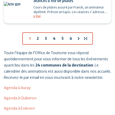
Séances d'été de pilates
Cours de pilates assuré par Franck, un animateur
diplômé. Prévoir un tapis. Les séances s'adressent
à Étel
à toutes et tous. Si mauvais temps, une salle…
chevron_right
last_page
1
2
3
4
5
6
Toute l’équipe de l’Office de Tourisme vous répond
quotidiennement pour vous informer de tous les événements
ayant lieu dans les
24 communes de la destination
. Le
calendrier des animations est aussi disponible dans nos accueils.
Recevez-le par email en vous inscrivant à notre newsletter.
Agenda à Auray
Agenda à Quiberon
Agenda à Erdeven