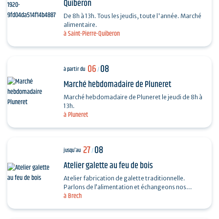
Quiberon
De 8h à 13h. Tous les jeudis, toute l'année. Marché
alimentaire.
à Saint-Pierre-Quiberon
06
08
à partir du
/
Marché hebdomadaire de Pluneret
Marché hebdomadaire de Pluneret le jeudi de 8h à
13h.
à Pluneret
27
08
jusqu'au
/
Atelier galette au feu de bois
Atelier fabrication de galette traditionnelle.
Parlons de l’alimentation et échangeons nos
à Brech
recettes autour de la galette. Fabrication, cuisson
au feu…