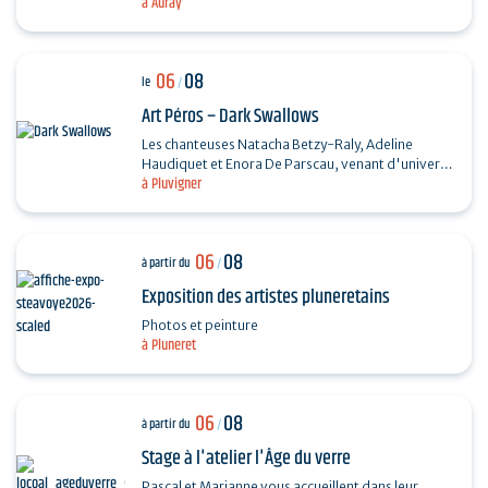
à Auray
Chanson française et Taylor Trio - Soul…
06
08
le
/
Art Péros – Dark Swallows
Les chanteuses Natacha Betzy-Raly, Adeline
Haudiquet et Enora De Parscau, venant d'univers
à Pluvigner
musicaux très différents, composent ensemble un
répertoire…
06
08
à partir du
/
Exposition des artistes pluneretains
Photos et peinture
à Pluneret
06
08
à partir du
/
Stage à l'atelier l'Âge du verre
Pascal et Marianne vous accueillent dans leur