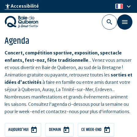
Aller
keyboard_arrow_down
accessibility_new
Accessibilité
fr
au
contenu
principal
Agenda
Concert, compétition sportive, exposition, spectacle
enfants, fest-noz, fête traditionnelle
... Venez vous amuser
et vous divertir en Baie de Quiberon, au sud de la Bretagne !
Animation gratuite ou payante, retrouvez toutes les
sorties et
idées d'activités
à faire en famille ou entre amis durant votre
séjour à Quiberon, Auray, La Trinité-sur-Mer, Erdeven...
Nombreuses manifestations et grands événements animent
les saisons. Consultez l'agenda ci-dessous pour la semaine ou
pour le week-end et contactez-nous pour plus d'informations.
AUJOURD'HUI
DEMAIN
CE WEEK-END