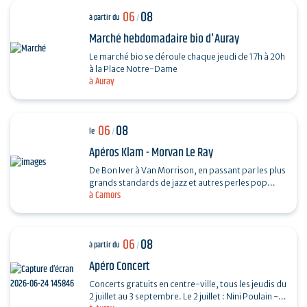
06
08
à partir du
/
Marché hebdomadaire bio d'Auray
Le marché bio se déroule chaque jeudi de 17h à 20h
à la Place Notre-Dame
à Auray
06
08
le
/
Apéros Klam - Morvan Le Ray
De Bon Iver à Van Morrison, en passant par les plus
grands standards de jazz et autres perles pop
à Camors
folk, Mo chante, accompagné de sa guitare et de
son…
06
08
à partir du
/
Apéro Concert
Concerts gratuits en centre-ville, tous les jeudis du
2 juillet au 3 septembre. Le 2 juillet : Nini Poulain -