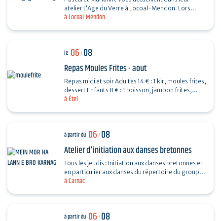
atelier L’Age du Verre à Locoal-Mendon. Lors
à Locoal-Mendon
d’une séance de 3 heures, vous fabriquerez des
perles de…
06
08
le
/
Repas Moules Frites - aout
Repas midi et soir Adultes 14 € : 1 kir, moules frites,
dessert Enfants 8 € : 1 boisson, jambon frites,
à Étel
dessert Repas organisé par l'APED pour la…
06
08
à partir du
/
Atelier d'initiation aux danses bretonnes
Tous les jeudis : Initiation aux danses bretonnes et
en particulier aux danses du répertoire du groupe
à Carnac
programmé le soir même au fest-noz organisé…
06
08
à partir du
/