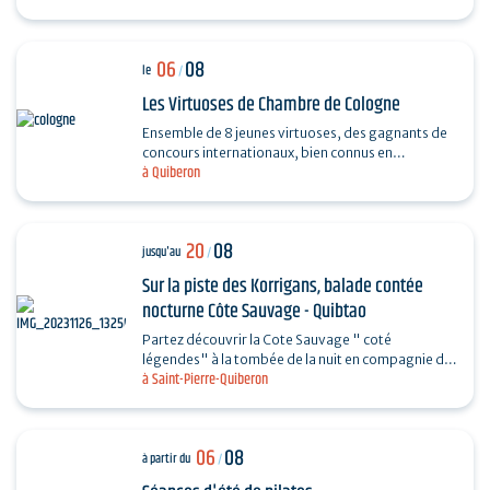
06
08
le
/
Les Virtuoses de Chambre de Cologne
Ensemble de 8 jeunes virtuoses, des gagnants de
concours internationaux, bien connus en
à Quiberon
Allemagne grâce à leur professionnalisme et à la
haute qualité…
20
08
jusqu'au
/
Sur la piste des Korrigans, balade contée
nocturne Côte Sauvage - Quibtao
Partez découvrir la Cote Sauvage " coté
légendes" à la tombée de la nuit en compagnie de
à Saint-Pierre-Quiberon
Charlotte et laissez-vous rêver au fil de vos pas et
des…
06
08
à partir du
/