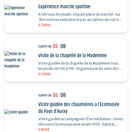
Expérience marche sportive
A 10h tous les jeudis. Départ place du marché. Sur
7km environ emboitez le pas au rythme de votre
à Carnac
coach sportif (6km environs) . La marche sportive
est…
06
08
à partir du
/
Visite de la chapelle de la Madeleine
Visite guidée de la chapelle de la Madeleine tous
les jeudis de 16h à 19h. Organisé par les amis de la
à Carnac
Chapelle de la Madeleine. Entrée libre. "Du…
06
08
à partir du
/
Visite guidée des chaumières à l’Ecomusée
du Pays d’Auray
Visite guidée accompagnée d’un médiateur. Venez
découvrir la vie paysanne avant 1950 : habitat,
à Brech
agriculture, paysage, savoir-faire… et enrichir…