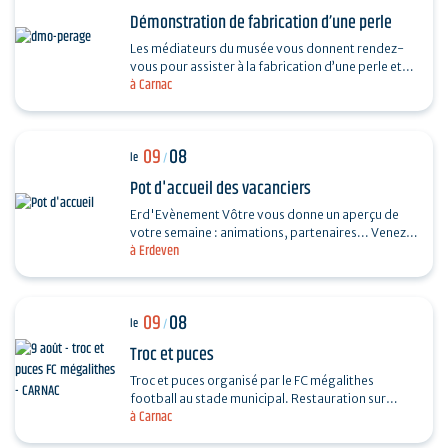
Démonstration de fabrication d’une perle
Les médiateurs du musée vous donnent rendez-
vous pour assister à la fabrication d’une perle et
à Carnac
vous dévoiler les techniques ingénieuses…
09
08
le
/
Pot d'accueil des vacanciers
Erd'Evènement Vôtre vous donne un aperçu de
votre semaine : animations, partenaires... Venez
à Erdeven
faire le plein de bons plans ! Ils vous feront
découvrir…
09
08
le
/
Troc et puces
Troc et puces organisé par le FC mégalithes
football au stade municipal. Restauration sur
à Carnac
place, entrée 1€, gratuite pour les moins de 16…