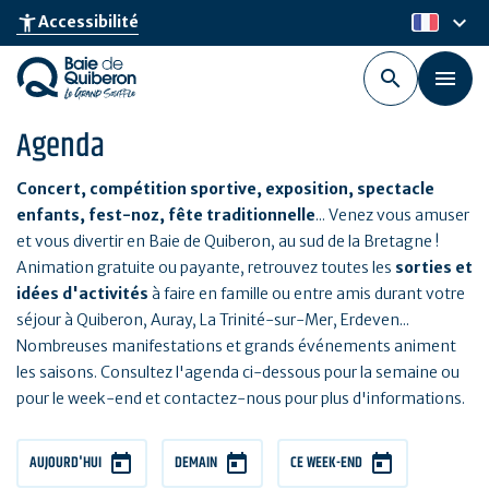
Aller
keyboard_arrow_down
accessibility_new
Accessibilité
fr
au
contenu
principal
Agenda
Concert, compétition sportive, exposition, spectacle
enfants, fest-noz, fête traditionnelle
... Venez vous amuser
et vous divertir en Baie de Quiberon, au sud de la Bretagne !
Animation gratuite ou payante, retrouvez toutes les
sorties et
idées d'activités
à faire en famille ou entre amis durant votre
séjour à Quiberon, Auray, La Trinité-sur-Mer, Erdeven...
Nombreuses manifestations et grands événements animent
les saisons. Consultez l'agenda ci-dessous pour la semaine ou
pour le week-end et contactez-nous pour plus d'informations.
AUJOURD'HUI
DEMAIN
CE WEEK-END