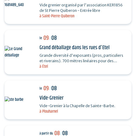
Vide grenier organisé par l'association KER1856
de St Pierre Quiberon - Entrée libre
à Saint-Pierre-Quiberon
09
08
le
/
Grand déballage dans les rues d'Etel
Grande diversité d'exposants (pros, particuliers
et riverains). 700 mètres linéaires pour des
à Étel
exposants particuliers, professionnels et…
09
08
le
/
Vide-Grenier
Vide-Grenier à la Chapelle de Sainte-Barbe.
à Plouharnel
08
08
à partir du
/