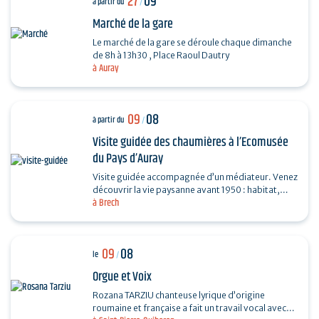
27
09
à partir du
/
Marché de la gare
Le marché de la gare se déroule chaque dimanche
de 8h à 13h30 , Place Raoul Dautry
à Auray
09
08
à partir du
/
Visite guidée des chaumières à l’Ecomusée
du Pays d’Auray
Visite guidée accompagnée d’un médiateur. Venez
découvrir la vie paysanne avant 1950 : habitat,
à Brech
agriculture, paysage, savoir-faire… et enrichir…
09
08
le
/
Orgue et Voix
Rozana TARZIU chanteuse lyrique d’origine
roumaine et française a fait un travail vocal avec