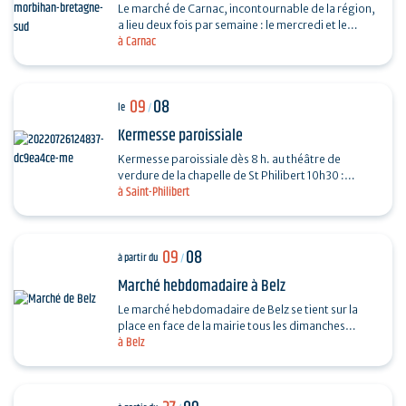
Le marché de Carnac, incontournable de la région,
a lieu deux fois par semaine : le mercredi et le
à Carnac
dimanche, de 7h30 à13h, au parking de Saint-
Fiacre…
09
08
le
/
Kermesse paroissiale
Kermesse paroissiale dès 8 h. au théâtre de
verdure de la chapelle de St Philibert 10h30 :
à Saint-Philibert
messe en plein air
09
08
à partir du
/
Marché hebdomadaire à Belz
Le marché hebdomadaire de Belz se tient sur la
place en face de la mairie tous les dimanches
à Belz
matins, de 9h à 13h. Fromage, poulet, huitres,
légumes...