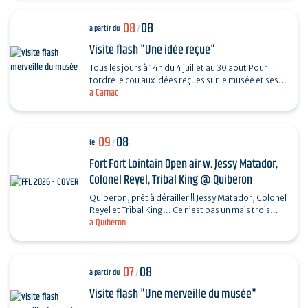
08
08
à partir du
/
Visite flash "Une idée reçue"
Tous les jours à 14h du 4 juillet au 30 aout Pour
tordre le cou aux idées reçues sur le musée et ses
à Carnac
collections, piochez au hasard une question et…
09
08
le
/
Fort Fort Lointain Open air w. Jessy Matador,
Colonel Reyel, Tribal King @ Quiberon
Quiberon, prêt à dérailler !! Jessy Matador, Colonel
Reyel et Tribal King… Ce n’est pas un mais trois
à Quiberon
artistes que nous invitons le dimanche 9…
07
08
à partir du
/
Visite flash "Une merveille du musée"