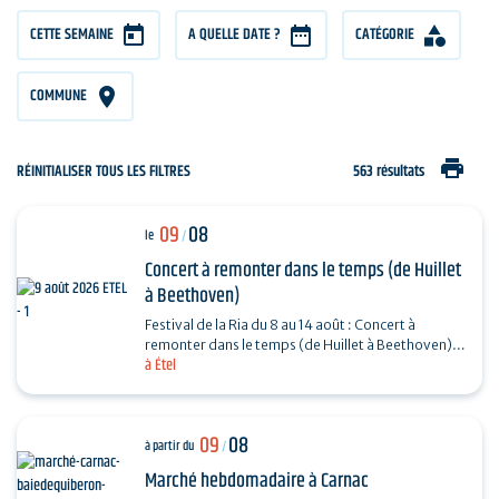
CETTE SEMAINE
A QUELLE DATE ?
CATÉGORIE
COMMUNE
print
RÉINITIALISER TOUS LES FILTRES
563 résultats
09
08
le
/
Concert à remonter dans le temps (de Huillet
à Beethoven)
Festival de la Ria du 8 au 14 août : Concert à
remonter dans le temps (de Huillet à Beethoven)
à Étel
Réservation : www.amicorde.org
09
08
à partir du
/
Marché hebdomadaire à Carnac