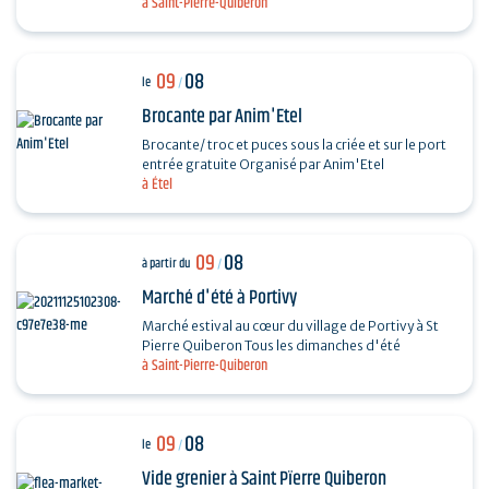
à Saint-Pierre-Quiberon
divers chanteurs lyriques : Octavian Naghiu,
Vladimir…
09
08
le
/
Brocante par Anim'Etel
Brocante/ troc et puces sous la criée et sur le port
entrée gratuite Organisé par Anim'Etel
à Étel
09
08
à partir du
/
Marché d'été à Portivy
Marché estival au cœur du village de Portivy à St
Pierre Quiberon Tous les dimanches d'été
à Saint-Pierre-Quiberon
09
08
le
/
Vide grenier à Saint Pïerre Quiberon