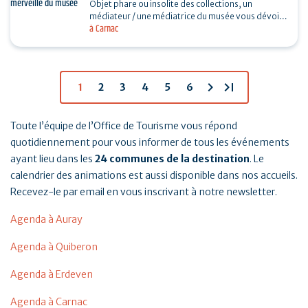
Objet phare ou insolite des collections, un
médiateur / une médiatrice du musée vous dévoile
à Carnac
son histoire. Sans réservation. Durée 30…
chevron_right
last_page
1
2
3
4
5
6
Toute l’équipe de l’Office de Tourisme vous répond
quotidiennement pour vous informer de tous les événements
ayant lieu dans les
24 communes de la destination
. Le
calendrier des animations est aussi disponible dans nos accueils.
Recevez-le par email en vous inscrivant à notre newsletter.
Agenda à Auray
Agenda à Quiberon
Agenda à Erdeven
Agenda à Carnac