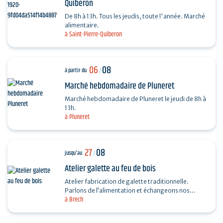
Quiberon
De 8h à 13h. Tous les jeudis, toute l'année. Marché
alimentaire.
à Saint-Pierre-Quiberon
06
08
à partir du
/
Marché hebdomadaire de Pluneret
Marché hebdomadaire de Pluneret le jeudi de 8h à
13h.
à Pluneret
27
08
jusqu'au
/
Atelier galette au feu de bois
Atelier fabrication de galette traditionnelle.
Parlons de l’alimentation et échangeons nos
à Brech
recettes autour de la galette. Fabrication, cuisson
au feu…