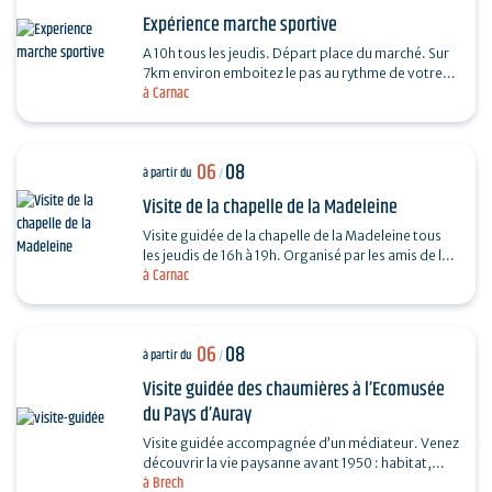
Expérience marche sportive
A 10h tous les jeudis. Départ place du marché. Sur
7km environ emboitez le pas au rythme de votre
à Carnac
coach sportif (6km environs) . La marche sportive
est…
06
08
à partir du
/
Visite de la chapelle de la Madeleine
Visite guidée de la chapelle de la Madeleine tous
les jeudis de 16h à 19h. Organisé par les amis de la
à Carnac
Chapelle de la Madeleine. Entrée libre. "Du…
06
08
à partir du
/
Visite guidée des chaumières à l’Ecomusée
du Pays d’Auray
Visite guidée accompagnée d’un médiateur. Venez
découvrir la vie paysanne avant 1950 : habitat,
à Brech
agriculture, paysage, savoir-faire… et enrichir…