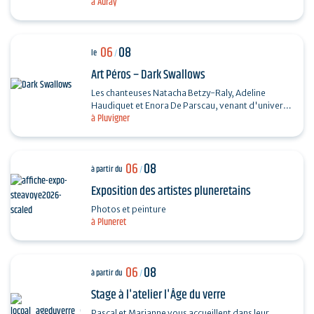
à Auray
Chanson française et Taylor Trio - Soul…
06
08
le
/
Art Péros – Dark Swallows
Les chanteuses Natacha Betzy-Raly, Adeline
Haudiquet et Enora De Parscau, venant d'univers
à Pluvigner
musicaux très différents, composent ensemble un
répertoire…
06
08
à partir du
/
Exposition des artistes pluneretains
Photos et peinture
à Pluneret
06
08
à partir du
/
Stage à l'atelier l'Âge du verre
Pascal et Marianne vous accueillent dans leur