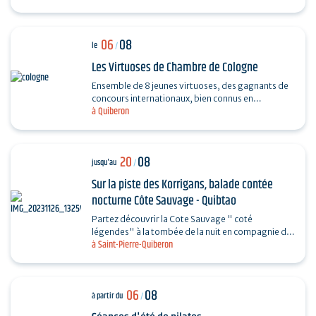
06
08
le
/
Les Virtuoses de Chambre de Cologne
Ensemble de 8 jeunes virtuoses, des gagnants de
concours internationaux, bien connus en
à Quiberon
Allemagne grâce à leur professionnalisme et à la
haute qualité…
20
08
jusqu'au
/
Sur la piste des Korrigans, balade contée
nocturne Côte Sauvage - Quibtao
Partez découvrir la Cote Sauvage " coté
légendes" à la tombée de la nuit en compagnie de
à Saint-Pierre-Quiberon
Charlotte et laissez-vous rêver au fil de vos pas et
des…
06
08
à partir du
/