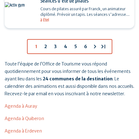
Séances d'été de pilates
Cours de pilates assuré par Franck, un animateur
diplômé. Prévoir un tapis. Les séances s'adressent
à Étel
à toutes et tous. Si mauvais temps, une salle…
chevron_right
last_page
1
2
3
4
5
6
Toute l’équipe de l’Office de Tourisme vous répond
quotidiennement pour vous informer de tous les événements
ayant lieu dans les
24 communes de la destination
. Le
calendrier des animations est aussi disponible dans nos accueils.
Recevez-le par email en vous inscrivant à notre newsletter.
Agenda à Auray
Agenda à Quiberon
Agenda à Erdeven