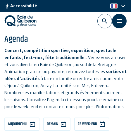
Aller
keyboard_arrow_down
accessibility_new
Accessibilité
fr
au
contenu
principal
Agenda
Concert, compétition sportive, exposition, spectacle
enfants, fest-noz, fête traditionnelle
... Venez vous amuser
et vous divertir en Baie de Quiberon, au sud de la Bretagne !
Animation gratuite ou payante, retrouvez toutes les
sorties et
idées d'activités
à faire en famille ou entre amis durant votre
séjour à Quiberon, Auray, La Trinité-sur-Mer, Erdeven...
Nombreuses manifestations et grands événements animent
les saisons. Consultez l'agenda ci-dessous pour la semaine ou
pour le week-end et contactez-nous pour plus d'informations.
AUJOURD'HUI
DEMAIN
CE WEEK-END