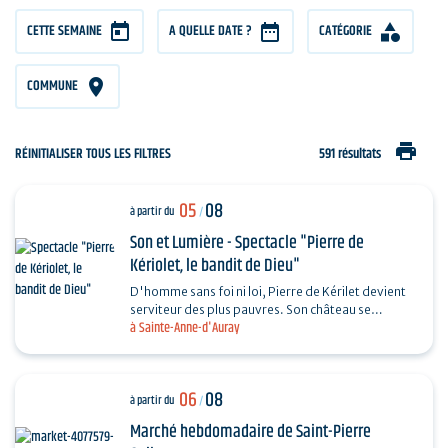
CETTE SEMAINE
A QUELLE DATE ?
CATÉGORIE
COMMUNE
print
RÉINITIALISER TOUS LES FILTRES
591 résultats
05
08
à partir du
/
Son et Lumière - Spectacle "Pierre de
Kériolet, le bandit de Dieu"
D'homme sans foi ni loi, Pierre de Kérilet devient
serviteur des plus pauvres. Son château se
à Sainte-Anne-d'Auray
transforme en refuge, sa vie en offrande.
Ordonné…
06
08
à partir du
/
Marché hebdomadaire de Saint-Pierre