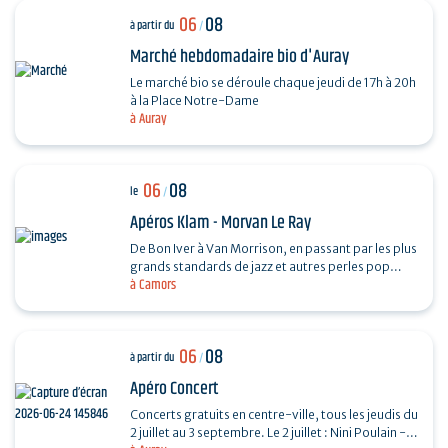
06
08
à partir du
/
Marché hebdomadaire bio d'Auray
Le marché bio se déroule chaque jeudi de 17h à 20h
à la Place Notre-Dame
à Auray
06
08
le
/
Apéros Klam - Morvan Le Ray
De Bon Iver à Van Morrison, en passant par les plus
grands standards de jazz et autres perles pop
à Camors
folk, Mo chante, accompagné de sa guitare et de
son…
06
08
à partir du
/
Apéro Concert
Concerts gratuits en centre-ville, tous les jeudis du
2 juillet au 3 septembre. Le 2 juillet : Nini Poulain -