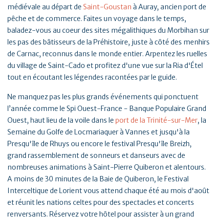
médiévale au départ de
Saint-Goustan
à Auray, ancien port de
pêche et de commerce. Faites un voyage dans le temps,
baladez-vous au coeur des sites mégalithiques du Morbihan sur
les pas des bâtisseurs de la Préhistoire, juste à côté des menhirs
de Carnac, reconnus dans le monde entier. Arpentez les ruelles
du village de Saint-Cado et profitez d'une vue sur la Ria d'Étel
tout en écoutant les légendes racontées par le guide.
Ne manquez pas les plus grands événements qui ponctuent
l’année comme le Spi Ouest-France - Banque Populaire Grand
Ouest, haut lieu de la voile dans le
port de la Trinité-sur-Mer
, la
Semaine du Golfe de Locmariaquer à Vannes et jusqu'à la
Presqu'île de Rhuys ou encore le festival Presqu'île Breizh,
grand rassemblement de sonneurs et danseurs avec de
nombreuses animations à Saint-Pierre Quiberon et alentours.
A moins de 30 minutes de la Baie de Quiberon, le Festival
Interceltique de Lorient vous attend chaque été au mois d'août
et réunit les nations celtes pour des spectacles et concerts
renversants. Réservez votre hôtel pour assister à un grand