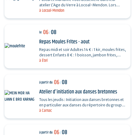
atelier L’Age du Verre à Locoal-Mendon. Lors
à Locoal-Mendon
d’une séance de 3 heures, vous fabriquerez des
perles de…
06
08
le
/
Repas Moules Frites - aout
Repas midi et soir Adultes 14 € : 1 kir, moules frites,
dessert Enfants 8 € : 1 boisson, jambon frites,
à Étel
dessert Repas organisé par l'APED pour la…
06
08
à partir du
/
Atelier d'initiation aux danses bretonnes
Tous les jeudis : Initiation aux danses bretonnes et
en particulier aux danses du répertoire du groupe
à Carnac
programmé le soir même au fest-noz organisé…
06
08
à partir du
/