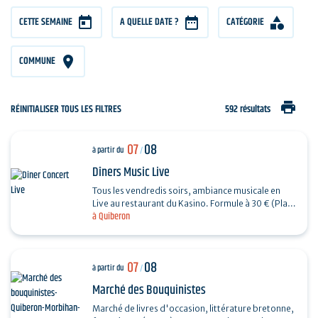
CETTE SEMAINE
A QUELLE DATE ?
CATÉGORIE
COMMUNE
print
RÉINITIALISER TOUS LES FILTRES
592 résultats
07
08
à partir du
/
Dîners Music Live
Tous les vendredis soirs, ambiance musicale en
Live au restaurant du Kasino. Formule à 30 € (Plat
à Quiberon
+ Dessert) + 7€ offerts en ticket de jeu.…
07
08
à partir du
/
Marché des Bouquinistes
Marché de livres d'occasion, littérature bretonne,