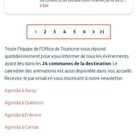
de Lorient et de sa base sous-marine, la ria fut un
à Étel
enjeu important de la seconde guerre mondiale.…
chevron_right
last_page
1
2
3
4
5
6
Toute l’équipe de l’Office de Tourisme vous répond
quotidiennement pour vous informer de tous les événements
ayant lieu dans les
24 communes de la destination
. Le
calendrier des animations est aussi disponible dans nos accueils.
Recevez-le par email en vous inscrivant à notre newsletter.
Agenda à Auray
Agenda à Quiberon
Agenda à Erdeven
Agenda à Carnac