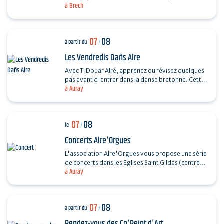
à Brech
souple. Réalisez un petit panier en rotin.…
07
08
à partir du
/
Les Vendredis Dañs Alre
Avec Ti Douar Alré, apprenez ou révisez quelques
pas avant d'entrer dans la danse bretonne. Cette
à Auray
initiation est suivie d'un fest-noz animé par un…
07
08
le
/
Concerts Alre'Orgues
L'association Alre'Orgues vous propose une série
de concerts dans les Eglises Saint Gildas (centre-
à Auray
ville) et Saint-Sauveur (Saint-Goustan) Trio Pêr…
07
08
à partir du
/