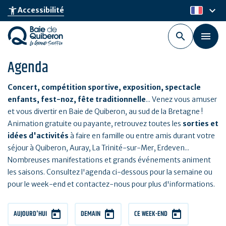
Aller
keyboard_arrow_down
accessibility_new
Accessibilité
fr
au
contenu
principal
Agenda
Concert, compétition sportive, exposition, spectacle
enfants, fest-noz, fête traditionnelle
... Venez vous amuser
et vous divertir en Baie de Quiberon, au sud de la Bretagne !
Animation gratuite ou payante, retrouvez toutes les
sorties et
idées d'activités
à faire en famille ou entre amis durant votre
séjour à Quiberon, Auray, La Trinité-sur-Mer, Erdeven...
Nombreuses manifestations et grands événements animent
les saisons. Consultez l'agenda ci-dessous pour la semaine ou
pour le week-end et contactez-nous pour plus d'informations.
AUJOURD'HUI
DEMAIN
CE WEEK-END