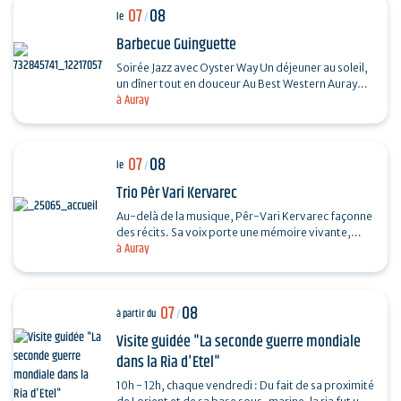
07
08
le
/
Barbecue Guinguette
Soirée Jazz avec Oyster Way Un déjeuner au soleil,
un dîner tout en douceur Au Best Western Auray
à Auray
Hôtel du Loch, la terrasse du restaurant La
Sterne…
07
08
le
/
Trio Pêr Vari Kervarec
Au-delà de la musique, Pêr-Vari Kervarec façonne
des récits. Sa voix porte une mémoire vivante,
à Auray
enracinée dans l’âme collective, où chaque mot…
07
08
à partir du
/
Visite guidée "La seconde guerre mondiale
dans la Ria d'Etel"
10h - 12h, chaque vendredi : Du fait de sa proximité