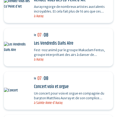
Rendez-vous des Co'Peint d'Art
Auray regorge de nombreux artistes aux talents
incroyables. Et cela fait plus de 16 ans que ces
à Auray
derniers se réunissent tous les étés. Pour
découvrir…
07
08
le
/
Les Vendredis Dañs Alre
Fest-noz animé par le groupe Makadam Fentus,
groupe interprétant des airs à danser de
à Auray
Bretagne. Il propose des airs et des chants issus de
la tradition…
07
08
le
/
Concert voix et orgue
Un concert pour voix et orgue en compagnie du
baryton Matthieu Auvray et de son complice
à Sainte-Anne-d'Auray
Antoine Joly aux claviers, pour un moment
suspendu au cœur de…