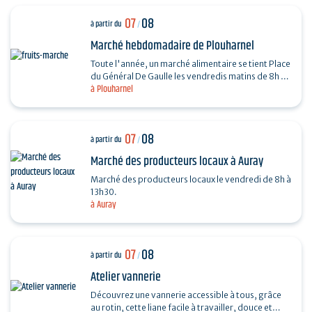
07
08
à partir du
/
Marché hebdomadaire de Plouharnel
Toute l'année, un marché alimentaire se tient Place
du Général De Gaulle les vendredis matins de 8h à
à Plouharnel
13h.
07
08
à partir du
/
Marché des producteurs locaux à Auray
Marché des producteurs locaux le vendredi de 8h à
13h30.
à Auray
07
08
à partir du
/
Atelier vannerie
Découvrez une vannerie accessible à tous, grâce
au rotin, cette liane facile à travailler, douce et