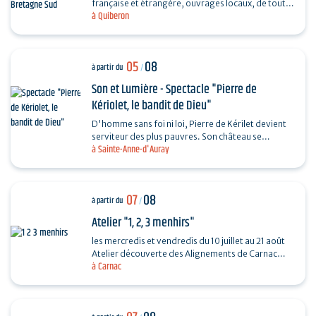
française et étrangère, ouvrages locaux, de toutes
à Quiberon
les périodes et toutes les collections...
05
08
à partir du
/
Son et Lumière - Spectacle "Pierre de
Kériolet, le bandit de Dieu"
D'homme sans foi ni loi, Pierre de Kérilet devient
serviteur des plus pauvres. Son château se
à Sainte-Anne-d'Auray
transforme en refuge, sa vie en offrande.
Ordonné…
07
08
à partir du
/
Atelier "1, 2, 3 menhirs"
les mercredis et vendredis du 10 juillet au 21 août
Atelier découverte des Alignements de Carnac
à Carnac
destiné aux enfants de 4 à 6 ans en compagnie
de…