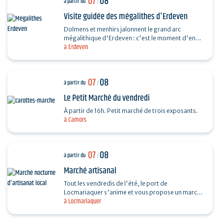
07
08
à partir du
/
Visite guidée des mégalithes d'Erdeven
Dolmens et menhirs jalonnent le grand arc
mégalithique d'Erdeven : c'est le moment d'en
à Erdeven
découvrir un peu plus. Des Alignements de
Kerzerho au Dolmen de…
07
08
à partir du
/
Le Petit Marché du vendredi
À partir de 16h. Petit marché de trois exposants.
à Camors
07
08
à partir du
/
Marché artisanal
Tout les vendredis de l'été, le port de
Locmariaquer s'anime et vous propose un marché
à Locmariaquer
nocturne d'artisanat local. Les musiciens
souhaitant venir…