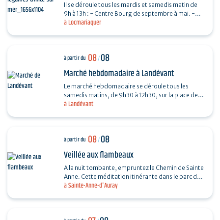
Il se déroule tous les mardis et samedis matin de
9h à 13h : - Centre Bourg de septembre à mai. -
à Locmariaquer
Place De Gaulle de juin à août.
08
08
à partir du
/
Marché hebdomadaire à Landévant
Le marché hebdomadaire se déroule tous les
samedis matins, de 9h30 à 12h30, sur la place de
à Landévant
l'Église (côté parking).
08
08
à partir du
/
Veillée aux flambeaux
A la nuit tombante, empruntez le Chemin de Sainte
Anne. Cette méditation itinérante dans le parc du
à Sainte-Anne-d'Auray
sanctuaire permet d’arpenter la vie et le
message…