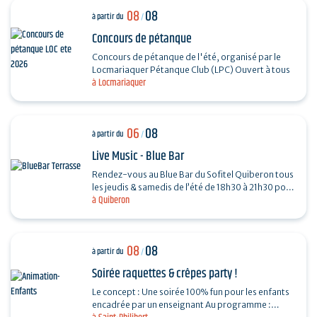
08
08
à partir du
/
Concours de pétanque
Concours de pétanque de l'été, organisé par le
Locmariaquer Pétanque Club (LPC) Ouvert à tous
à Locmariaquer
06
08
à partir du
/
Live Music - Blue Bar
Rendez-vous au Blue Bar du Sofitel Quiberon tous
les jeudis & samedis de l’été de 18h30 à 21h30 pour
à Quiberon
vivre des instants musicaux & conviviaux avec…
08
08
à partir du
/
Soirée raquettes & crêpes party !
Le concept : Une soirée 100% fun pour les enfants
encadrée par un enseignant Au programme :