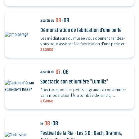
08
08
à partir du
/
Démonstration de fabrication d’une perle
Les médiateurs du musée vous donnent rendez-
vous pour assister à la fabrication d’une perle et
à Carnac
vous dévoiler les techniques ingénieuses…
07
08
à partir du
/
Spectacle son et lumière "Lumiliz"
Spectacle pour les petits et grands à consommer
sans modération ! À la tombée de la nuit,
à Carnac
découvrez un spectacle de projections
monumentales sur le…
08
08
le
/
Festival de la Ria - Les 5 B : Bach, Brahms,