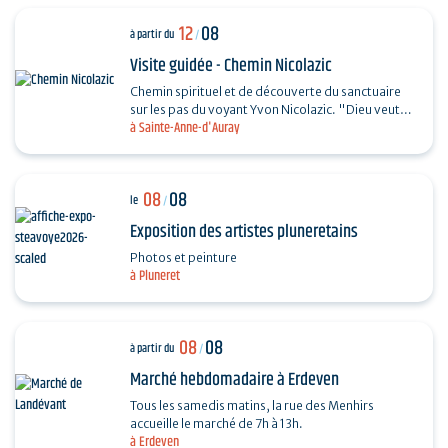
12
08
à partir du
/
Visite guidée - Chemin Nicolazic
Chemin spirituel et de découverte du sanctuaire
sur les pas du voyant Yvon Nicolazic. "Dieu veut
à Sainte-Anne-d'Auray
que je sois honorée ici", telles furent les paroles
de…
08
08
le
/
Exposition des artistes pluneretains
Photos et peinture
à Pluneret
08
08
à partir du
/
Marché hebdomadaire à Erdeven
Tous les samedis matins, la rue des Menhirs
accueille le marché de 7h à 13h.
à Erdeven