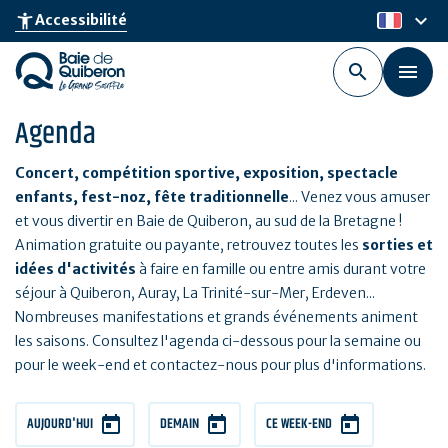
Aller
keyboard_arrow_down
accessibility_new
Accessibilité
fr
au
contenu
principal
Agenda
Concert, compétition sportive, exposition, spectacle
enfants, fest-noz, fête traditionnelle
... Venez vous amuser
et vous divertir en Baie de Quiberon, au sud de la Bretagne !
Animation gratuite ou payante, retrouvez toutes les
sorties et
idées d'activités
à faire en famille ou entre amis durant votre
séjour à Quiberon, Auray, La Trinité-sur-Mer, Erdeven...
Nombreuses manifestations et grands événements animent
les saisons. Consultez l'agenda ci-dessous pour la semaine ou
pour le week-end et contactez-nous pour plus d'informations.
AUJOURD'HUI
DEMAIN
CE WEEK-END