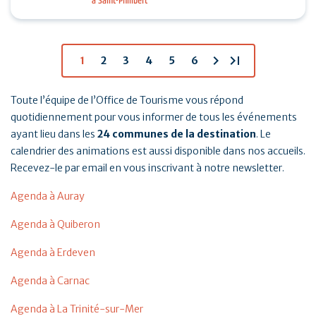
à Saint-Philibert
tennis, padel et pickleball suivis d’un Breizh picnic :
…
chevron_right
last_page
1
2
3
4
5
6
Toute l’équipe de l’Office de Tourisme vous répond
quotidiennement pour vous informer de tous les événements
ayant lieu dans les
24 communes de la destination
. Le
calendrier des animations est aussi disponible dans nos accueils.
Recevez-le par email en vous inscrivant à notre newsletter.
Agenda à Auray
Agenda à Quiberon
Agenda à Erdeven
Agenda à Carnac
Agenda à La Trinité-sur-Mer