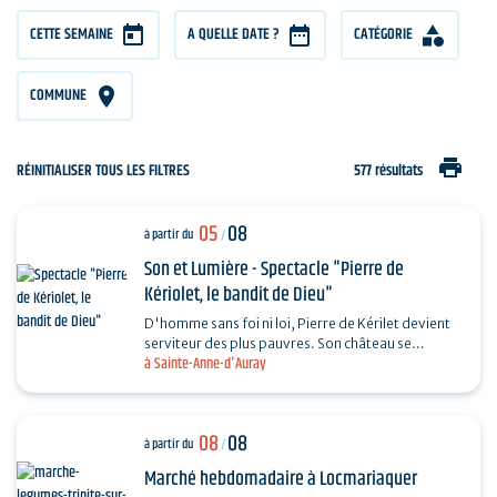
CETTE SEMAINE
A QUELLE DATE ?
CATÉGORIE
COMMUNE
print
RÉINITIALISER TOUS LES FILTRES
577 résultats
05
08
à partir du
/
Son et Lumière - Spectacle "Pierre de
Kériolet, le bandit de Dieu"
D'homme sans foi ni loi, Pierre de Kérilet devient
serviteur des plus pauvres. Son château se
à Sainte-Anne-d'Auray
transforme en refuge, sa vie en offrande.
Ordonné…
08
08
à partir du
/
Marché hebdomadaire à Locmariaquer