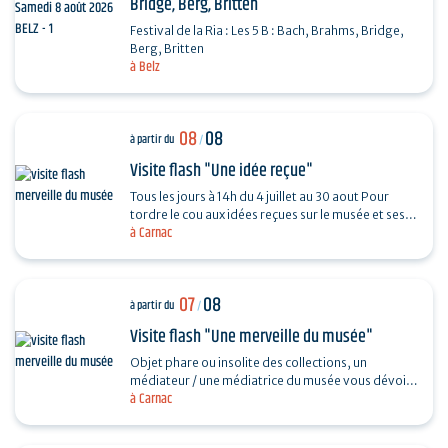
Bridge, Berg, Britten
Festival de la Ria : Les 5 B : Bach, Brahms, Bridge,
Berg, Britten
à Belz
08
08
à partir du
/
Visite flash "Une idée reçue"
Tous les jours à 14h du 4 juillet au 30 aout Pour
tordre le cou aux idées reçues sur le musée et ses
à Carnac
collections, piochez au hasard une question et…
07
08
à partir du
/
Visite flash "Une merveille du musée"
Objet phare ou insolite des collections, un
médiateur / une médiatrice du musée vous dévoile
à Carnac
son histoire. Sans réservation. Durée 30…