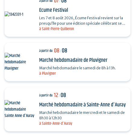
07
08
à partir du
/
Ecume Festival
Les 7 et 8 août 2026, Écume Festival revient sur la
presqu’île pour une édition spéciale célébrant ses
à Saint-Pierre-Quiberon
5 ans. En seulement quelques années,…
08
08
à partir du
/
Marché hebdomadaire de Pluvigner
Marché hebdomadaire le samedi de 8h à 13h.
à Pluvigner
12
08
à partir du
/
Marché hebdomadaire à Sainte-Anne d'Auray
Marché hebdomadaire le mercredi et le samedi de
8h30 à 12h30
à Sainte-Anne-d'Auray