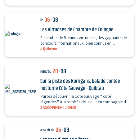
06
08
le
/
Les Virtuoses de Chambre de Cologne
Ensemble de 8 jeunes virtuoses, des gagnants de
concours internationaux, bien connus en
à Quiberon
Allemagne grâce à leur professionnalisme et à la
haute qualité…
20
08
jusqu'au
/
Sur la piste des Korrigans, balade contée
nocturne Côte Sauvage - Quibtao
Partez découvrir la Cote Sauvage " coté
légendes" à la tombée de la nuit en compagnie de
à Saint-Pierre-Quiberon
Charlotte et laissez-vous rêver au fil de vos pas et
des…
06
08
à partir du
/