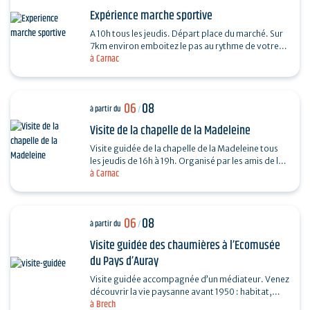
Expérience marche sportive
A 10h tous les jeudis. Départ place du marché. Sur
7km environ emboitez le pas au rythme de votre
à Carnac
coach sportif (6km environs) . La marche sportive
est…
06
08
à partir du
/
Visite de la chapelle de la Madeleine
Visite guidée de la chapelle de la Madeleine tous
les jeudis de 16h à 19h. Organisé par les amis de la
à Carnac
Chapelle de la Madeleine. Entrée libre. "Du…
06
08
à partir du
/
Visite guidée des chaumières à l’Ecomusée
du Pays d’Auray
Visite guidée accompagnée d’un médiateur. Venez
découvrir la vie paysanne avant 1950 : habitat,
à Brech
agriculture, paysage, savoir-faire… et enrichir…