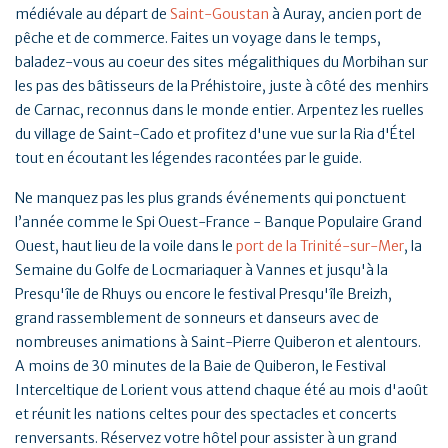
médiévale au départ de
Saint-Goustan
à Auray, ancien port de
pêche et de commerce. Faites un voyage dans le temps,
baladez-vous au coeur des sites mégalithiques du Morbihan sur
les pas des bâtisseurs de la Préhistoire, juste à côté des menhirs
de Carnac, reconnus dans le monde entier. Arpentez les ruelles
du village de Saint-Cado et profitez d'une vue sur la Ria d'Étel
tout en écoutant les légendes racontées par le guide.
Ne manquez pas les plus grands événements qui ponctuent
l’année comme le Spi Ouest-France - Banque Populaire Grand
Ouest, haut lieu de la voile dans le
port de la Trinité-sur-Mer
, la
Semaine du Golfe de Locmariaquer à Vannes et jusqu'à la
Presqu'île de Rhuys ou encore le festival Presqu'île Breizh,
grand rassemblement de sonneurs et danseurs avec de
nombreuses animations à Saint-Pierre Quiberon et alentours.
A moins de 30 minutes de la Baie de Quiberon, le Festival
Interceltique de Lorient vous attend chaque été au mois d'août
et réunit les nations celtes pour des spectacles et concerts
renversants. Réservez votre hôtel pour assister à un grand