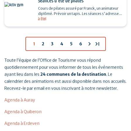
Séances d'été de pilates
Cours de pilates assuré par Franck, un animateur
diplômé. Prévoir un tapis. Les séances s'adressent
à Étel
à toutes et tous. Si mauvais temps, une salle…
chevron_right
last_page
1
2
3
4
5
6
Toute l’équipe de l’Office de Tourisme vous répond
quotidiennement pour vous informer de tous les événements
ayant lieu dans les
24 communes de la destination
. Le
calendrier des animations est aussi disponible dans nos accueils.
Recevez-le par email en vous inscrivant à notre newsletter.
Agenda à Auray
Agenda à Quiberon
Agenda à Erdeven