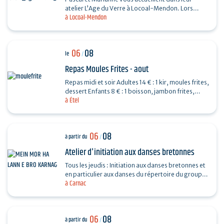
atelier L’Age du Verre à Locoal-Mendon. Lors
à Locoal-Mendon
d’une séance de 3 heures, vous fabriquerez des
perles de…
06
08
le
/
Repas Moules Frites - aout
Repas midi et soir Adultes 14 € : 1 kir, moules frites,
dessert Enfants 8 € : 1 boisson, jambon frites,
à Étel
dessert Repas organisé par l'APED pour la…
06
08
à partir du
/
Atelier d'initiation aux danses bretonnes
Tous les jeudis : Initiation aux danses bretonnes et
en particulier aux danses du répertoire du groupe
à Carnac
programmé le soir même au fest-noz organisé…
06
08
à partir du
/