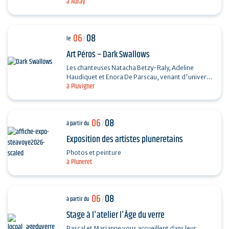
à Auray
Chanson française et Taylor Trio - Soul…
06
08
le
/
Art Péros – Dark Swallows
Les chanteuses Natacha Betzy-Raly, Adeline
Haudiquet et Enora De Parscau, venant d'univers
à Pluvigner
musicaux très différents, composent ensemble un
répertoire…
06
08
à partir du
/
Exposition des artistes pluneretains
Photos et peinture
à Pluneret
06
08
à partir du
/
Stage à l'atelier l'Âge du verre
Pascal et Marianne vous accueillent dans leur