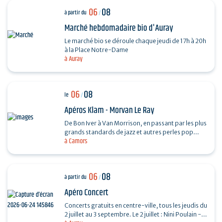
06
08
à partir du
/
Marché hebdomadaire bio d'Auray
Le marché bio se déroule chaque jeudi de 17h à 20h
à la Place Notre-Dame
à Auray
06
08
le
/
Apéros Klam - Morvan Le Ray
De Bon Iver à Van Morrison, en passant par les plus
grands standards de jazz et autres perles pop
à Camors
folk, Mo chante, accompagné de sa guitare et de
son…
06
08
à partir du
/
Apéro Concert
Concerts gratuits en centre-ville, tous les jeudis du
2 juillet au 3 septembre. Le 2 juillet : Nini Poulain -