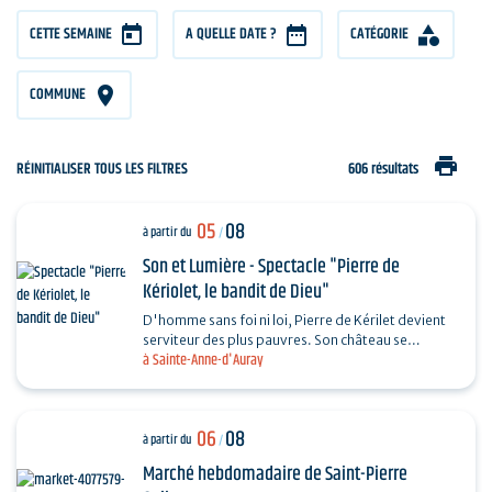
CETTE SEMAINE
A QUELLE DATE ?
CATÉGORIE
COMMUNE
print
RÉINITIALISER TOUS LES FILTRES
606 résultats
05
08
à partir du
/
Son et Lumière - Spectacle "Pierre de
Kériolet, le bandit de Dieu"
D'homme sans foi ni loi, Pierre de Kérilet devient
serviteur des plus pauvres. Son château se
à Sainte-Anne-d'Auray
transforme en refuge, sa vie en offrande.
Ordonné…
06
08
à partir du
/
Marché hebdomadaire de Saint-Pierre