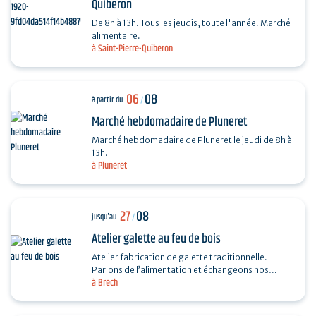
Quiberon
De 8h à 13h. Tous les jeudis, toute l'année. Marché
alimentaire.
à Saint-Pierre-Quiberon
06
08
à partir du
/
Marché hebdomadaire de Pluneret
Marché hebdomadaire de Pluneret le jeudi de 8h à
13h.
à Pluneret
27
08
jusqu'au
/
Atelier galette au feu de bois
Atelier fabrication de galette traditionnelle.
Parlons de l’alimentation et échangeons nos
à Brech
recettes autour de la galette. Fabrication, cuisson
au feu…