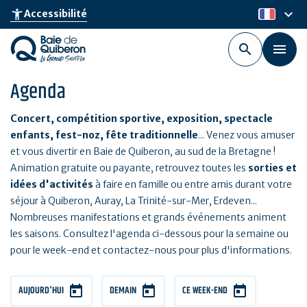
Aller
keyboard_arrow_down
accessibility_new
Accessibilité
fr
au
contenu
principal
Agenda
Concert, compétition sportive, exposition, spectacle
enfants, fest-noz, fête traditionnelle
... Venez vous amuser
et vous divertir en Baie de Quiberon, au sud de la Bretagne !
Animation gratuite ou payante, retrouvez toutes les
sorties et
idées d'activités
à faire en famille ou entre amis durant votre
séjour à Quiberon, Auray, La Trinité-sur-Mer, Erdeven...
Nombreuses manifestations et grands événements animent
les saisons. Consultez l'agenda ci-dessous pour la semaine ou
pour le week-end et contactez-nous pour plus d'informations.
AUJOURD'HUI
DEMAIN
CE WEEK-END