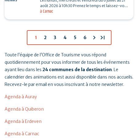
Les lundis, mercredis et vendredi du 6 juillet au 21
août 2026 à 10h30 Prenez le temps et laissez-vous
à Carnac
guider pour une balade le long des…
chevron_right
last_page
1
2
3
4
5
6
Toute l’équipe de l’Office de Tourisme vous répond
quotidiennement pour vous informer de tous les événements
ayant lieu dans les
24 communes de la destination
. Le
calendrier des animations est aussi disponible dans nos accueils.
Recevez-le par email en vous inscrivant à notre newsletter.
Agenda à Auray
Agenda à Quiberon
Agenda à Erdeven
Agenda à Carnac