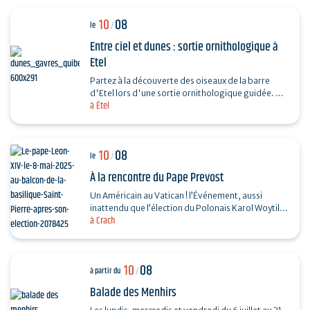
10
08
le
/
Entre ciel et dunes : sortie ornithologique à
Etel
Partez à la découverte des oiseaux de la barre
d'Etel lors d'une sortie ornithologique guidée. Un
à Étel
rendez-vous privilégié entre océan, dunes et…
10
08
le
/
À la rencontre du Pape Prevost
Un Américain au Vatican ! l’Événement, aussi
inattendu que l’élection du Polonais Karol Woytila
à Crach
en son temps, donne à l’Église un Pape…
10
08
à partir du
/
Balade des Menhirs