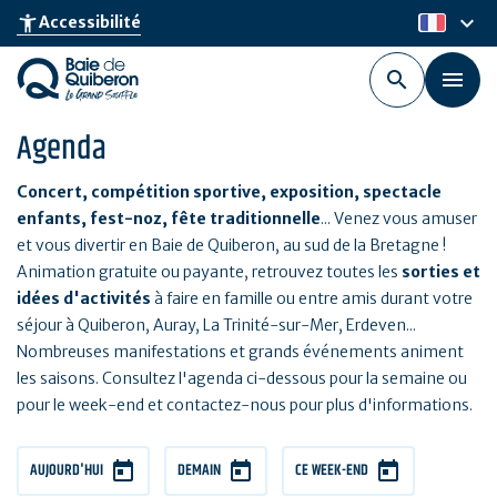
Aller
keyboard_arrow_down
accessibility_new
Accessibilité
fr
au
contenu
principal
Agenda
Concert, compétition sportive, exposition, spectacle
enfants, fest-noz, fête traditionnelle
... Venez vous amuser
et vous divertir en Baie de Quiberon, au sud de la Bretagne !
Animation gratuite ou payante, retrouvez toutes les
sorties et
idées d'activités
à faire en famille ou entre amis durant votre
séjour à Quiberon, Auray, La Trinité-sur-Mer, Erdeven...
Nombreuses manifestations et grands événements animent
les saisons. Consultez l'agenda ci-dessous pour la semaine ou
pour le week-end et contactez-nous pour plus d'informations.
AUJOURD'HUI
DEMAIN
CE WEEK-END