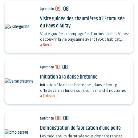
09
08
à partir du
/
Visite guidée des chaumières à l’Ecomusée
du Pays d’Auray
Visite guidée accompagnée d’un médiateur. Venez
découvrir la vie paysanne avant 1950 : habitat,
à Brech
agriculture, paysage, savoir-faire… et enrichir…
10
08
à partir du
/
Initiation à la danse bretonne
Initiation à la danse bretonne , dans le bourg
d'Erdeven les lundis soirs sur le marché nocturne.
à Erdeven
Gratuit. En cas de forte chaleur, l'initiation se…
08
08
à partir du
/
Démonstration de fabrication d’une perle
Les médiateurs du musée vous donnent rendez-