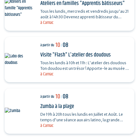
Ateliers en familles "Apprentis bâtisseurs"
Tous les lundis, mercredis et vendredis jusqu'au 21
août à 14h30 Devenez apprenti bâtisseur du
à Carnac
Néolithique pour percer les secrets de
construction…
10
08
à partir du
/
Visite "Flash" L'atelier des doudous
Tous les lundis à 10h et 11h : L'atelier des doudous
Ton doudou est un trésor ! Apporte-le au musée et
à Carnac
étudie-le comme un objet de collection. À…
10
08
à partir du
/
Zumba à la plage
De 19h à 20h tous les lundis en Juillet et Août. Le
temps d'une séance aux airs latino, la grande
à Carnac
plage se transforme en dancefloor avec Francine
aux…