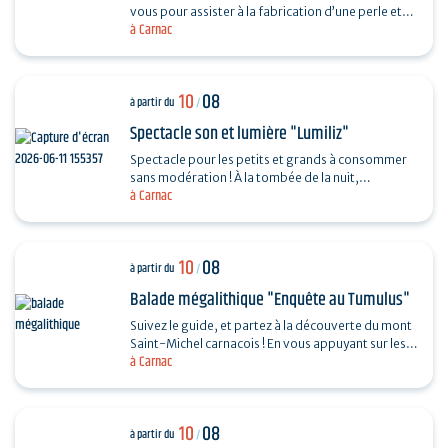
vous pour assister à la fabrication d’une perle et
à Carnac
vous dévoiler les techniques ingénieuses…
10
08
à partir du
/
Spectacle son et lumière "Lumiliz"
Spectacle pour les petits et grands à consommer
sans modération ! À la tombée de la nuit,
à Carnac
découvrez un spectacle de projections
monumentales sur le…
10
08
à partir du
/
Balade mégalithique "Enquête au Tumulus"
Suivez le guide, et partez à la découverte du mont
Saint-Michel carnacois ! En vous appuyant sur les
à Carnac
découvertes archéologiques et vos observations,
…
10
08
à partir du
/