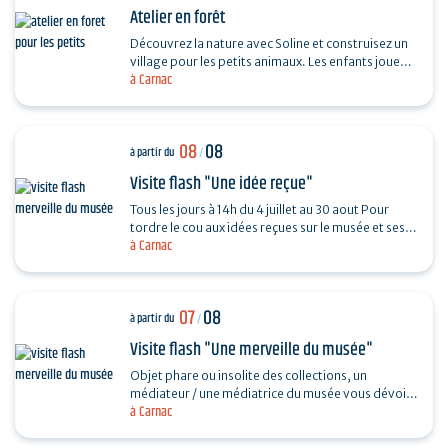
Atelier en forêt
Découvrez la nature avec Soline et construisez un
village pour les petits animaux. Les enfants jouent
à Carnac
et participent à diverses activités au cœur de…
08
08
à partir du
/
Visite flash "Une idée reçue"
Tous les jours à 14h du 4 juillet au 30 aout Pour
tordre le cou aux idées reçues sur le musée et ses
à Carnac
collections, piochez au hasard une question et…
07
08
à partir du
/
Visite flash "Une merveille du musée"
Objet phare ou insolite des collections, un
médiateur / une médiatrice du musée vous dévoile
à Carnac
son histoire. Sans réservation. Durée 30…