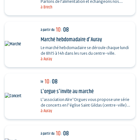
Parlons de l’alimentation et échangeons nos
à Brech
recettes autour de la galette. Fabrication, cuisson
au feu…
10
08
à partir du
/
Marché hebdomadaire d'Auray
Le marché hebdomadaire se déroule chaque lundi
de 8h15 à 14h dans les rues du centre-ville.
à Auray
10
08
le
/
L'orgue s'invite au marché
L'association Alre'Orgues vous propose une série
de concerts en l'église Saint Gildas (centre-ville).
à Auray
Récital d'orgue - Roland Guyomach Sans…
10
08
à partir du
/