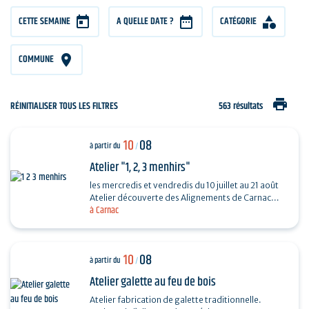
CETTE SEMAINE
A QUELLE DATE ?
CATÉGORIE
COMMUNE
print
RÉINITIALISER TOUS LES FILTRES
563 résultats
10
08
à partir du
/
Atelier "1, 2, 3 menhirs"
les mercredis et vendredis du 10 juillet au 21 août
Atelier découverte des Alignements de Carnac
à Carnac
destiné aux enfants de 4 à 6 ans en compagnie
de…
10
08
à partir du
/
Atelier galette au feu de bois
Atelier fabrication de galette traditionnelle.