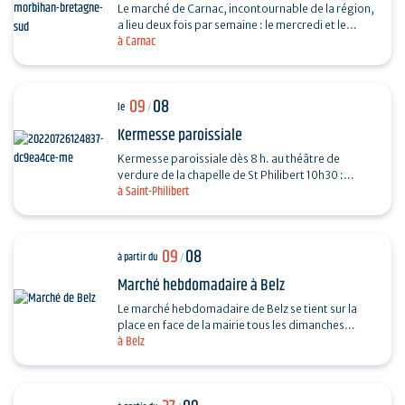
Le marché de Carnac, incontournable de la région,
a lieu deux fois par semaine : le mercredi et le
à Carnac
dimanche, de 7h30 à13h, au parking de Saint-
Fiacre…
09
08
le
/
Kermesse paroissiale
Kermesse paroissiale dès 8 h. au théâtre de
verdure de la chapelle de St Philibert 10h30 :
à Saint-Philibert
messe en plein air
09
08
à partir du
/
Marché hebdomadaire à Belz
Le marché hebdomadaire de Belz se tient sur la
place en face de la mairie tous les dimanches
à Belz
matins, de 9h à 13h. Fromage, poulet, huitres,
légumes...