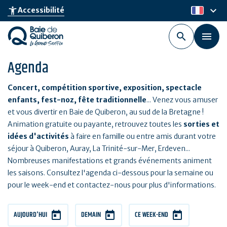
Aller
keyboard_arrow_down
accessibility_new
Accessibilité
fr
au
contenu
principal
Agenda
Concert, compétition sportive, exposition, spectacle
enfants, fest-noz, fête traditionnelle
... Venez vous amuser
et vous divertir en Baie de Quiberon, au sud de la Bretagne !
Animation gratuite ou payante, retrouvez toutes les
sorties et
idées d'activités
à faire en famille ou entre amis durant votre
séjour à Quiberon, Auray, La Trinité-sur-Mer, Erdeven...
Nombreuses manifestations et grands événements animent
les saisons. Consultez l'agenda ci-dessous pour la semaine ou
pour le week-end et contactez-nous pour plus d'informations.
AUJOURD'HUI
DEMAIN
CE WEEK-END