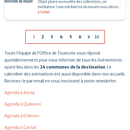
Objet phare ou insolite des collections, un
médiateur / une médiatrice du musée vous dévoile
à Carnac
son histoire. Sans réservation. Durée 30…
chevron_right
last_page
1
2
3
4
5
6
Toute l’équipe de l’Office de Tourisme vous répond
quotidiennement pour vous informer de tous les événements
ayant lieu dans les
24 communes de la destination
. Le
calendrier des animations est aussi disponible dans nos accueils.
Recevez-le par email en vous inscrivant à notre newsletter.
Agenda à Auray
Agenda à Quiberon
Agenda à Erdeven
Agenda à Carnac