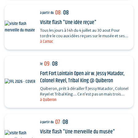
08
08
à partir du
/
Visite flash "Une idée reçue"
Tous les jours à 14h du 4 juillet au 30 aout Pour
tordre le cou aux idées reçues sur le musée et ses
à Carnac
collections, piochez au hasard une question et…
09
08
le
/
Fort Fort Lointain Open air w. Jessy Matador,
Colonel Reyel, Tribal King @ Quiberon
Quiberon, prêt à dérailler !! Jessy Matador, Colonel
Reyel et Tribal King… Ce n’est pas un mais trois
à Quiberon
artistes que nous invitons le dimanche 9…
07
08
à partir du
/
Visite flash "Une merveille du musée"