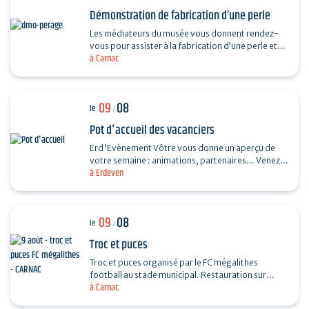
Démonstration de fabrication d’une perle
Les médiateurs du musée vous donnent rendez-
vous pour assister à la fabrication d’une perle et
à Carnac
vous dévoiler les techniques ingénieuses…
09
08
le
/
Pot d'accueil des vacanciers
Erd'Evènement Vôtre vous donne un aperçu de
votre semaine : animations, partenaires... Venez
à Erdeven
faire le plein de bons plans ! Ils vous feront
découvrir…
09
08
le
/
Troc et puces
Troc et puces organisé par le FC mégalithes
football au stade municipal. Restauration sur
à Carnac
place, entrée 1€, gratuite pour les moins de 16…