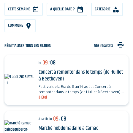
CETTE SEMAINE
A QUELLE DATE ?
CATÉGORIE
COMMUNE
print
RÉINITIALISER TOUS LES FILTRES
563 résultats
09
08
le
/
Concert à remonter dans le temps (de Huillet
à Beethoven)
Festival de la Ria du 8 au 14 août : Concert à
remonter dans le temps (de Huillet à Beethoven)
à Étel
Réservation : www.amicorde.org
09
08
à partir du
/
Marché hebdomadaire à Carnac