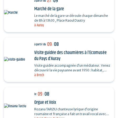
27
09
à partir du
/
Marché de la gare
Le marché de la gare se déroule chaque dimanche
de 8h à 13h30 , Place Raoul Dautry
à Auray
09
08
à partir du
/
Visite guidée des chaumières à l’Ecomusée
du Pays d’Auray
Visite guidée accompagnée d’un médiateur. Venez
découvrir la vie paysanne avant 1950 : habitat,
à Brech
agriculture, paysage, savoir-faire… et enrichir…
09
08
le
/
Orgue et Voix
Rozana TARZIU chanteuse lyrique d’origine
roumaine et française a fait un travail vocal avec