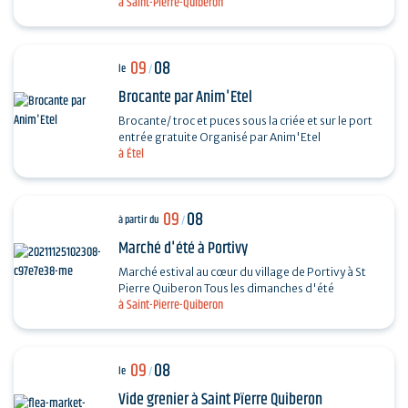
à Saint-Pierre-Quiberon
divers chanteurs lyriques : Octavian Naghiu,
Vladimir…
09
08
le
/
Brocante par Anim'Etel
Brocante/ troc et puces sous la criée et sur le port
entrée gratuite Organisé par Anim'Etel
à Étel
09
08
à partir du
/
Marché d'été à Portivy
Marché estival au cœur du village de Portivy à St
Pierre Quiberon Tous les dimanches d'été
à Saint-Pierre-Quiberon
09
08
le
/
Vide grenier à Saint Pïerre Quiberon