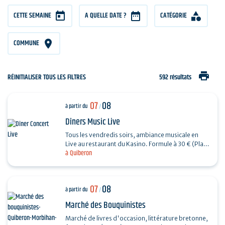
CETTE SEMAINE
A QUELLE DATE ?
CATÉGORIE
COMMUNE
print
RÉINITIALISER TOUS LES FILTRES
592 résultats
07
08
à partir du
/
Dîners Music Live
Tous les vendredis soirs, ambiance musicale en
Live au restaurant du Kasino. Formule à 30 € (Plat
à Quiberon
+ Dessert) + 7€ offerts en ticket de jeu.…
07
08
à partir du
/
Marché des Bouquinistes
Marché de livres d'occasion, littérature bretonne,