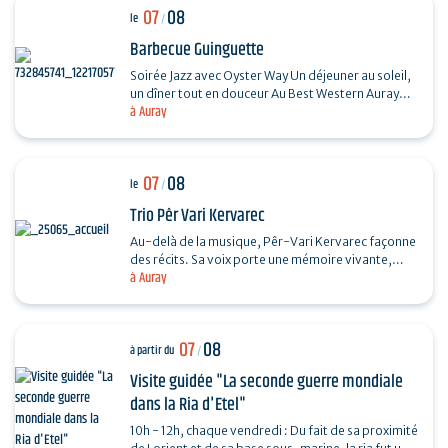
07
08
le
/
Barbecue Guinguette
Soirée Jazz avec Oyster Way Un déjeuner au soleil,
un dîner tout en douceur Au Best Western Auray
à Auray
Hôtel du Loch, la terrasse du restaurant La
Sterne…
07
08
le
/
Trio Pêr Vari Kervarec
Au-delà de la musique, Pêr-Vari Kervarec façonne
des récits. Sa voix porte une mémoire vivante,
à Auray
enracinée dans l’âme collective, où chaque mot…
07
08
à partir du
/
Visite guidée "La seconde guerre mondiale
dans la Ria d'Etel"
10h - 12h, chaque vendredi : Du fait de sa proximité