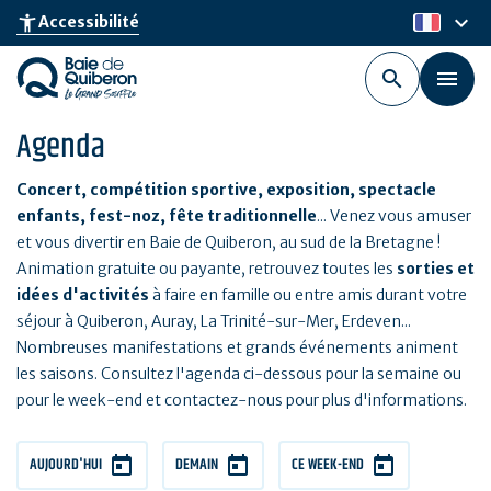
Aller
keyboard_arrow_down
accessibility_new
Accessibilité
fr
au
contenu
principal
Agenda
Concert, compétition sportive, exposition, spectacle
enfants, fest-noz, fête traditionnelle
... Venez vous amuser
et vous divertir en Baie de Quiberon, au sud de la Bretagne !
Animation gratuite ou payante, retrouvez toutes les
sorties et
idées d'activités
à faire en famille ou entre amis durant votre
séjour à Quiberon, Auray, La Trinité-sur-Mer, Erdeven...
Nombreuses manifestations et grands événements animent
les saisons. Consultez l'agenda ci-dessous pour la semaine ou
pour le week-end et contactez-nous pour plus d'informations.
AUJOURD'HUI
DEMAIN
CE WEEK-END