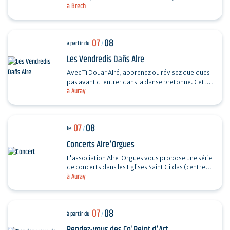
à Brech
souple. Réalisez un petit panier en rotin.…
07
08
à partir du
/
Les Vendredis Dañs Alre
Avec Ti Douar Alré, apprenez ou révisez quelques
pas avant d'entrer dans la danse bretonne. Cette
à Auray
initiation est suivie d'un fest-noz animé par un…
07
08
le
/
Concerts Alre'Orgues
L'association Alre'Orgues vous propose une série
de concerts dans les Eglises Saint Gildas (centre-
à Auray
ville) et Saint-Sauveur (Saint-Goustan) Trio Pêr…
07
08
à partir du
/