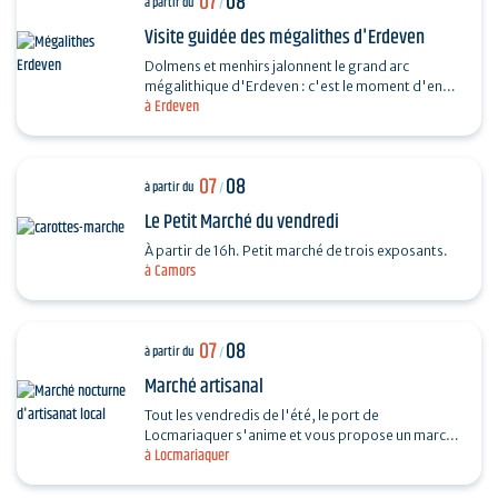
07
08
à partir du
/
Visite guidée des mégalithes d'Erdeven
Dolmens et menhirs jalonnent le grand arc
mégalithique d'Erdeven : c'est le moment d'en
à Erdeven
découvrir un peu plus. Des Alignements de
Kerzerho au Dolmen de…
07
08
à partir du
/
Le Petit Marché du vendredi
À partir de 16h. Petit marché de trois exposants.
à Camors
07
08
à partir du
/
Marché artisanal
Tout les vendredis de l'été, le port de
Locmariaquer s'anime et vous propose un marché
à Locmariaquer
nocturne d'artisanat local. Les musiciens
souhaitant venir…