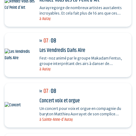
Rendez-vous des Co'Peint d'Art
Auray regorge de nombreux artistes aux talents
incroyables. Et cela fait plus de 16 ans que ces
à Auray
derniers se réunissent tous les étés. Pour
découvrir…
07
08
le
/
Les Vendredis Dañs Alre
Fest-noz animé par le groupe Makadam Fentus,
groupe interprétant des airs à danser de
à Auray
Bretagne. Il propose des airs et des chants issus de
la tradition…
07
08
le
/
Concert voix et orgue
Un concert pour voix et orgue en compagnie du
baryton Matthieu Auvray et de son complice
à Sainte-Anne-d'Auray
Antoine Joly aux claviers, pour un moment
suspendu au cœur de…