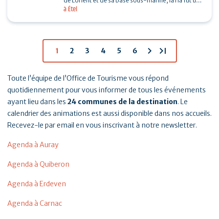
de Lorient et de sa base sous-marine, la ria fut un
à Étel
enjeu important de la seconde guerre mondiale.…
chevron_right
last_page
1
2
3
4
5
6
Toute l’équipe de l’Office de Tourisme vous répond
quotidiennement pour vous informer de tous les événements
ayant lieu dans les
24 communes de la destination
. Le
calendrier des animations est aussi disponible dans nos accueils.
Recevez-le par email en vous inscrivant à notre newsletter.
Agenda à Auray
Agenda à Quiberon
Agenda à Erdeven
Agenda à Carnac