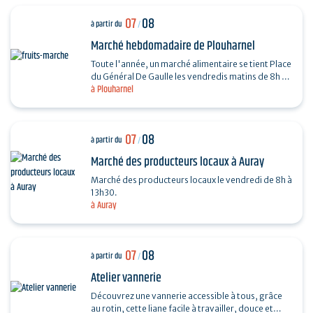
07
08
à partir du
/
Marché hebdomadaire de Plouharnel
Toute l'année, un marché alimentaire se tient Place
du Général De Gaulle les vendredis matins de 8h à
à Plouharnel
13h.
07
08
à partir du
/
Marché des producteurs locaux à Auray
Marché des producteurs locaux le vendredi de 8h à
13h30.
à Auray
07
08
à partir du
/
Atelier vannerie
Découvrez une vannerie accessible à tous, grâce
au rotin, cette liane facile à travailler, douce et