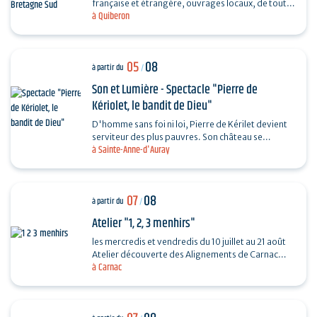
française et étrangère, ouvrages locaux, de toutes
à Quiberon
les périodes et toutes les collections...
05
08
à partir du
/
Son et Lumière - Spectacle "Pierre de
Kériolet, le bandit de Dieu"
D'homme sans foi ni loi, Pierre de Kérilet devient
serviteur des plus pauvres. Son château se
à Sainte-Anne-d'Auray
transforme en refuge, sa vie en offrande.
Ordonné…
07
08
à partir du
/
Atelier "1, 2, 3 menhirs"
les mercredis et vendredis du 10 juillet au 21 août
Atelier découverte des Alignements de Carnac
à Carnac
destiné aux enfants de 4 à 6 ans en compagnie
de…