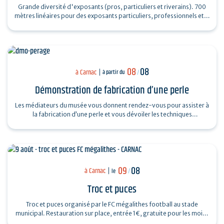
Grande diversité d'exposants (pros, particuliers et riverains). 700
mètres linéaires pour des exposants particuliers, professionnels et…
08
08
à Carnac
à partir du
/
Démonstration de fabrication d’une perle
Les médiateurs du musée vous donnent rendez-vous pour assister à
la fabrication d’une perle et vous dévoiler les techniques
ingénieuses…
09
08
à Carnac
le
/
Troc et puces
Troc et puces organisé par le FC mégalithes football au stade
municipal. Restauration sur place, entrée 1€, gratuite pour les moins
de 16…