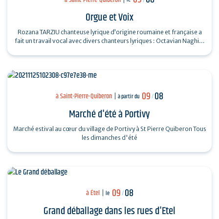
Orgue et Voix
Rozana TARZIU chanteuse lyrique d’origine roumaine et française a
fait un travail vocal avec divers chanteurs lyriques : Octavian Naghiu,
Vladimir…
09
08
à Saint-Pierre-Quiberon
à partir du
/
Marché d'été à Portivy
Marché estival au cœur du village de Portivy à St Pierre Quiberon Tous
les dimanches d'été
09
08
à Étel
le
/
Grand déballage dans les rues d'Etel