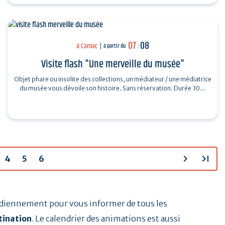
07
08
à Carnac
à partir du
/
Visite flash "Une merveille du musée"
Objet phare ou insolite des collections, un médiateur / une médiatrice
du musée vous dévoile son histoire. Sans réservation. Durée 30…
chevron_right
last_page
4
5
6
tidiennement pour vous informer de tous les
tination
. Le calendrier des animations est aussi