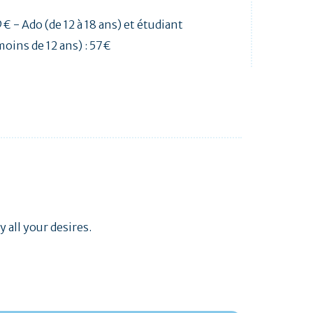
9€ - Ado (de 12 à 18 ans) et étudiant
moins de 12 ans) : 57€
 all your desires.