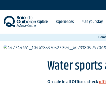
Skip
to
main
content
Explore
Experiences
Plan your stay
Hom
Water sports 
On sale in all Offices: check
off