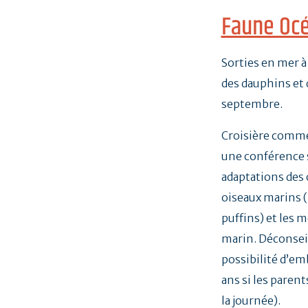
Faune Oc
Sorties en mer à
des dauphins et d
septembre.
Croisière commen
une conférence 
adaptations des c
oiseaux marins (
puffins) et les 
marin. Déconsei
possibilité d’em
ans si les parent
la journée).