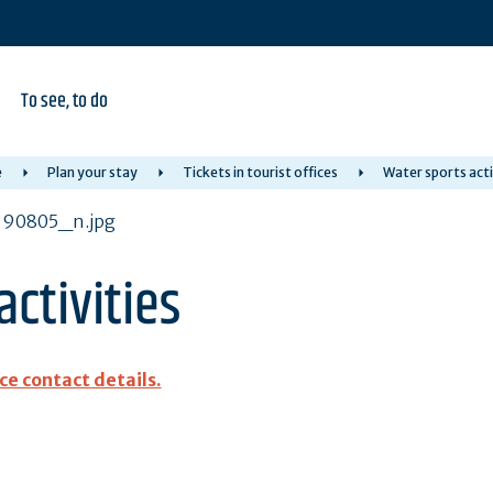
To see, to do
e
Plan your stay
Tickets in tourist offices
Water sports acti
activities
ice contact details.