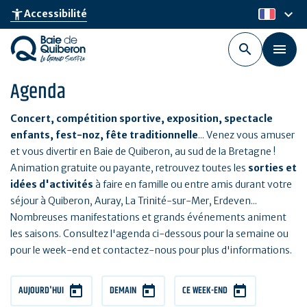
Aller
keyboard_arrow_down
accessibility_new
Accessibilité
fr
au
contenu
principal
Agenda
Concert, compétition sportive, exposition, spectacle
enfants, fest-noz, fête traditionnelle
... Venez vous amuser
et vous divertir en Baie de Quiberon, au sud de la Bretagne !
Animation gratuite ou payante, retrouvez toutes les
sorties et
idées d'activités
à faire en famille ou entre amis durant votre
séjour à Quiberon, Auray, La Trinité-sur-Mer, Erdeven...
Nombreuses manifestations et grands événements animent
les saisons. Consultez l'agenda ci-dessous pour la semaine ou
pour le week-end et contactez-nous pour plus d'informations.
AUJOURD'HUI
DEMAIN
CE WEEK-END