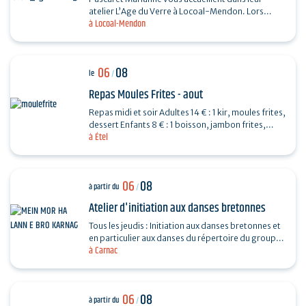
atelier L’Age du Verre à Locoal-Mendon. Lors
à Locoal-Mendon
d’une séance de 3 heures, vous fabriquerez des
perles de…
06
08
le
/
Repas Moules Frites - aout
Repas midi et soir Adultes 14 € : 1 kir, moules frites,
dessert Enfants 8 € : 1 boisson, jambon frites,
à Étel
dessert Repas organisé par l'APED pour la…
06
08
à partir du
/
Atelier d'initiation aux danses bretonnes
Tous les jeudis : Initiation aux danses bretonnes et
en particulier aux danses du répertoire du groupe
à Carnac
programmé le soir même au fest-noz organisé…
06
08
à partir du
/