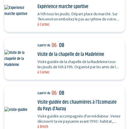
Expérience marche sportive
A 10h tous les jeudis. Départ place du marché. Sur
7km environ emboitez le pas au rythme de votre
à Carnac
coach sportif (6km environs) . La marche sportive
est…
06
08
à partir du
/
Visite de la chapelle de la Madeleine
Visite guidée de la chapelle de la Madeleine tous
les jeudis de 16h à 19h. Organisé par les amis de la
à Carnac
Chapelle de la Madeleine. Entrée libre. "Du…
06
08
à partir du
/
Visite guidée des chaumières à l’Ecomusée
du Pays d’Auray
Visite guidée accompagnée d’un médiateur. Venez
découvrir la vie paysanne avant 1950 : habitat,
à Brech
agriculture, paysage, savoir-faire… et enrichir…