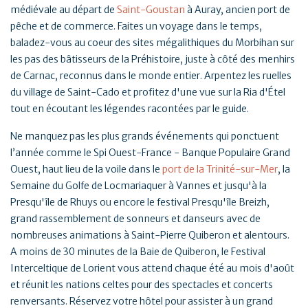
médiévale au départ de
Saint-Goustan
à Auray, ancien port de
pêche et de commerce. Faites un voyage dans le temps,
baladez-vous au coeur des sites mégalithiques du Morbihan sur
les pas des bâtisseurs de la Préhistoire, juste à côté des menhirs
de Carnac, reconnus dans le monde entier. Arpentez les ruelles
du village de Saint-Cado et profitez d'une vue sur la Ria d'Étel
tout en écoutant les légendes racontées par le guide.
Ne manquez pas les plus grands événements qui ponctuent
l’année comme le Spi Ouest-France - Banque Populaire Grand
Ouest, haut lieu de la voile dans le
port de la Trinité-sur-Mer
, la
Semaine du Golfe de Locmariaquer à Vannes et jusqu'à la
Presqu'île de Rhuys ou encore le festival Presqu'île Breizh,
grand rassemblement de sonneurs et danseurs avec de
nombreuses animations à Saint-Pierre Quiberon et alentours.
A moins de 30 minutes de la Baie de Quiberon, le Festival
Interceltique de Lorient vous attend chaque été au mois d'août
et réunit les nations celtes pour des spectacles et concerts
renversants. Réservez votre hôtel pour assister à un grand