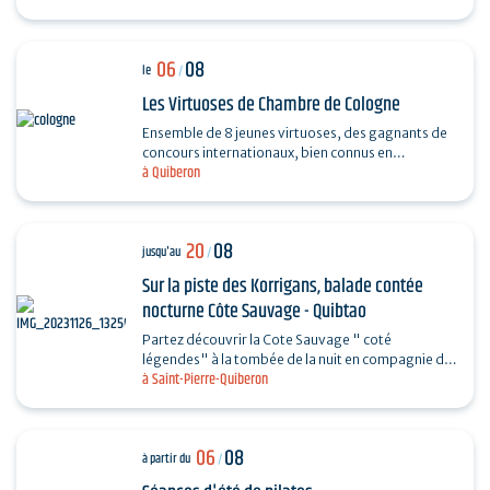
06
08
le
/
Les Virtuoses de Chambre de Cologne
Ensemble de 8 jeunes virtuoses, des gagnants de
concours internationaux, bien connus en
à Quiberon
Allemagne grâce à leur professionnalisme et à la
haute qualité…
20
08
jusqu'au
/
Sur la piste des Korrigans, balade contée
nocturne Côte Sauvage - Quibtao
Partez découvrir la Cote Sauvage " coté
légendes" à la tombée de la nuit en compagnie de
à Saint-Pierre-Quiberon
Charlotte et laissez-vous rêver au fil de vos pas et
des…
06
08
à partir du
/