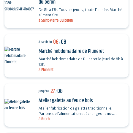
Quiberon
De 8h à 13h. Tous les jeudis, toute l'année. Marché
alimentaire.
à Saint-Pierre-Quiberon
06
08
à partir du
/
Marché hebdomadaire de Pluneret
Marché hebdomadaire de Pluneret le jeudi de 8h à
13h.
à Pluneret
27
08
jusqu'au
/
Atelier galette au feu de bois
Atelier fabrication de galette traditionnelle.
Parlons de l’alimentation et échangeons nos
à Brech
recettes autour de la galette. Fabrication, cuisson
au feu…