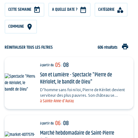
CETTE SEMAINE
A QUELLE DATE ?
CATÉGORIE
COMMUNE
print
RÉINITIALISER TOUS LES FILTRES
606 résultats
05
08
à partir du
/
Son et Lumière - Spectacle "Pierre de
Kériolet, le bandit de Dieu"
D'homme sans foi ni loi, Pierre de Kérilet devient
serviteur des plus pauvres. Son château se
à Sainte-Anne-d'Auray
transforme en refuge, sa vie en offrande.
Ordonné…
06
08
à partir du
/
Marché hebdomadaire de Saint-Pierre