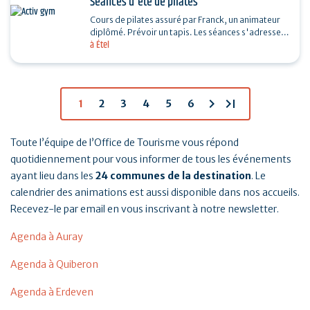
Séances d'été de pilates
Cours de pilates assuré par Franck, un animateur
diplômé. Prévoir un tapis. Les séances s'adressent
à Étel
à toutes et tous. Si mauvais temps, une salle…
chevron_right
last_page
1
2
3
4
5
6
Toute l’équipe de l’Office de Tourisme vous répond
quotidiennement pour vous informer de tous les événements
ayant lieu dans les
24 communes de la destination
. Le
calendrier des animations est aussi disponible dans nos accueils.
Recevez-le par email en vous inscrivant à notre newsletter.
Agenda à Auray
Agenda à Quiberon
Agenda à Erdeven