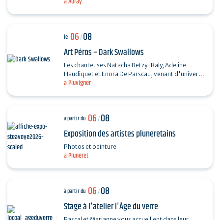
à Auray
Chanson française et Taylor Trio - Soul…
06
08
le
/
Art Péros – Dark Swallows
Les chanteuses Natacha Betzy-Raly, Adeline
Haudiquet et Enora De Parscau, venant d'univers
à Pluvigner
musicaux très différents, composent ensemble un
répertoire…
06
08
à partir du
/
Exposition des artistes pluneretains
Photos et peinture
à Pluneret
06
08
à partir du
/
Stage à l'atelier l'Âge du verre
Pascal et Marianne vous accueillent dans leur