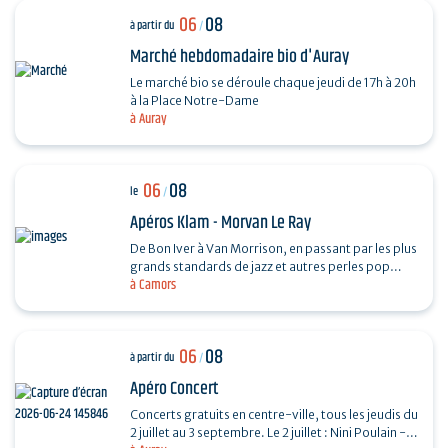
06
08
à partir du
/
Marché hebdomadaire bio d'Auray
Le marché bio se déroule chaque jeudi de 17h à 20h
à la Place Notre-Dame
à Auray
06
08
le
/
Apéros Klam - Morvan Le Ray
De Bon Iver à Van Morrison, en passant par les plus
grands standards de jazz et autres perles pop
à Camors
folk, Mo chante, accompagné de sa guitare et de
son…
06
08
à partir du
/
Apéro Concert
Concerts gratuits en centre-ville, tous les jeudis du
2 juillet au 3 septembre. Le 2 juillet : Nini Poulain -